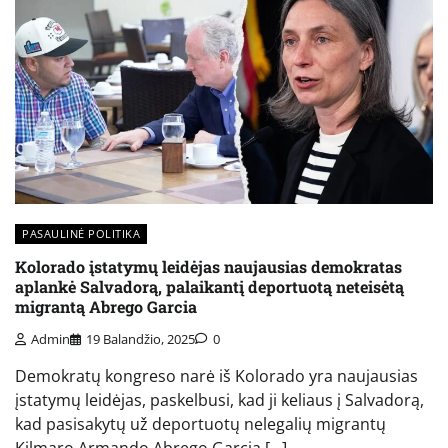
PASAULINĖ POLITIKA
Kolorado įstatymų leidėjas naujausias demokratas
aplankė Salvadorą, palaikantį deportuotą neteisėtą
migrantą Abrego Garcia
Admin
19 Balandžio, 2025
0
Demokratų kongreso narė iš Kolorado yra naujausias
įstatymų leidėjas, paskelbusi, kad ji keliaus į Salvadorą,
kad pasisakytų už deportuotų nelegalių migrantų