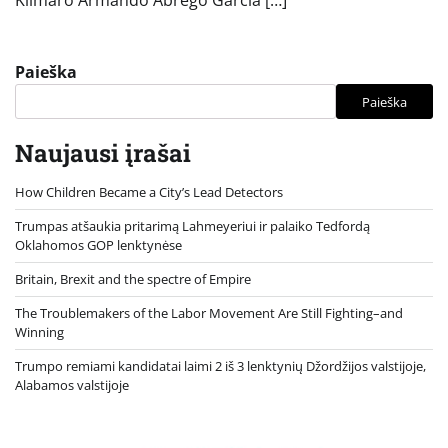
Kilmaro Armando Abrego Garcia […]
Paieška
Paieška
Naujausi įrašai
How Children Became a City’s Lead Detectors
Trumpas atšaukia pritarimą Lahmeyeriui ir palaiko Tedfordą
Oklahomos GOP lenktynėse
Britain, Brexit and the spectre of Empire
The Troublemakers of the Labor Movement Are Still Fighting–and
Winning
Trumpo remiami kandidatai laimi 2 iš 3 lenktynių Džordžijos valstijoje,
Alabamos valstijoje