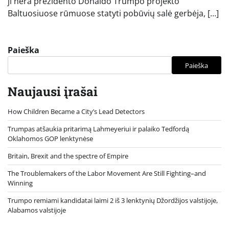
ji nėra prezidento Donaldo Trumpo projekto
Baltuosiuose rūmuose statyti pobūvių salė gerbėja, […]
Paieška
Paieška
Naujausi įrašai
How Children Became a City’s Lead Detectors
Trumpas atšaukia pritarimą Lahmeyeriui ir palaiko Tedfordą
Oklahomos GOP lenktynėse
Britain, Brexit and the spectre of Empire
The Troublemakers of the Labor Movement Are Still Fighting–and
Winning
Trumpo remiami kandidatai laimi 2 iš 3 lenktynių Džordžijos valstijoje,
Alabamos valstijoje