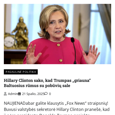
PASAULINĖ POLITIKA
Hillary Clinton sako, kad Trumpas „griauna“
Baltuosius rūmus su pobūvių sale
Admin
21 Spalio, 2025
0
NAUJIENADabar galite klausytis „Fox News“ straipsnių!
Buvusi valstybės sekretorė Hillary Clinton pranešė, kad