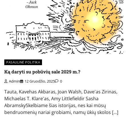
PASAULINĖ POLITIKA
Ką daryti su pobūvių sale 2029 m.?
Admin
12 Gruodžio, 2025
0
Tauta, Kavehas Akbaras, Joan Walsh, Dave'as Zirinas,
Michaelas T. Klare'as, Amy Littlefieldir Sasha
AbramskySkelbiame šias istorijas, nes kai mūsų
bendruomenių nariai grobiami, namų ūkių skolos […]