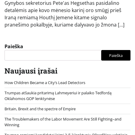
Gynybos sekretorius Pete'as Hegsethas pasidalino
detalėmis apie kovo mėnesio karinį oro smūgį prieš
Iraną remiamą Houthį Jemene kitame signalo
pranešimo pokalbyje, kuriame dalyvavo jo žmona […]
Paieška
Paieška
Naujausi įrašai
How Children Became a City’s Lead Detectors
Trumpas atšaukia pritarimą Lahmeyeriui ir palaiko Tedfordą
Oklahomos GOP lenktynėse
Britain, Brexit and the spectre of Empire
The Troublemakers of the Labor Movement Are Still Fighting–and
Winning