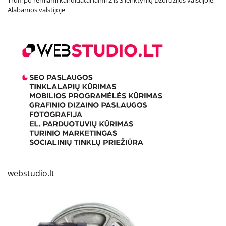
Trumpo remiami kandidatai laimi 2 iš 3 lenktynių Džordžijos valstijoje,
Alabamos valstijoje
webstudio.lt