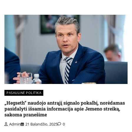
PASAULINĖ POLITIKA
„Hegseth“ naudojo antrąjį signalo pokalbį, norėdamas
pasidalyti išsamia informacija apie Jemeno streiką,
sakoma pranešime
Admin
21 Balandžio, 2025
0