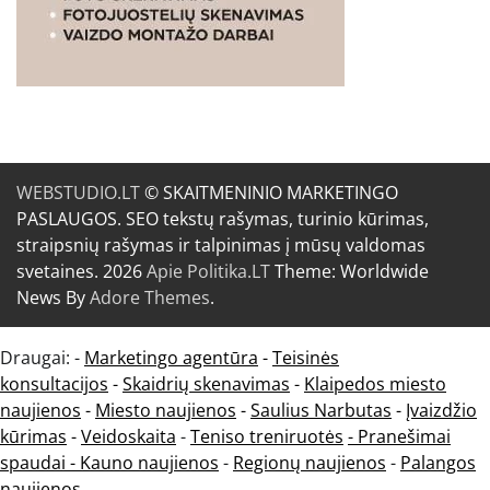
WEBSTUDIO.LT
© SKAITMENINIO MARKETINGO
PASLAUGOS. SEO tekstų rašymas, turinio kūrimas,
straipsnių rašymas ir talpinimas į mūsų valdomas
svetaines. 2026
Apie Politika.LT
Theme: Worldwide
News By
Adore Themes
.
Draugai: -
Marketingo agentūra
-
Teisinės
konsultacijos
-
Skaidrių skenavimas
-
Klaipedos miesto
naujienos
-
Miesto naujienos
-
Saulius Narbutas
-
Įvaizdžio
kūrimas
-
Veidoskaita
-
Teniso treniruotės
- Pranešimai
spaudai -
Kauno naujienos
-
Regionų naujienos
-
Palangos
naujienos