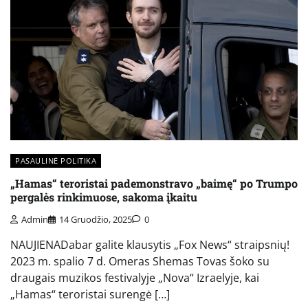
PASAULINĖ POLITIKA
„Hamas“ teroristai pademonstravo „baimę“ po Trumpo
pergalės rinkimuose, sakoma įkaitu
Admin
14 Gruodžio, 2025
0
NAUJIENADabar galite klausytis „Fox News“ straipsnių!
2023 m. spalio 7 d. Omeras Shemas Tovas šoko su
draugais muzikos festivalyje „Nova“ Izraelyje, kai
„Hamas“ teroristai surengė […]