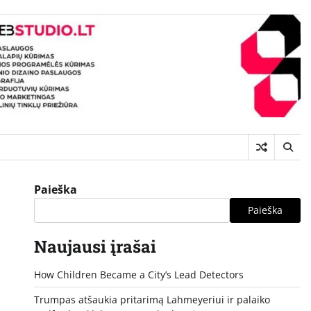
Paieška
Paieška
Naujausi įrašai
How Children Became a City’s Lead Detectors
Trumpas atšaukia pritarimą Lahmeyeriui ir palaiko