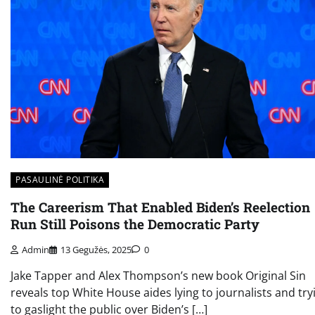
PASAULINĖ POLITIKA
The Careerism That Enabled Biden’s Reelection
Run Still Poisons the Democratic Party
Admin
13 Gegužės, 2025
0
Jake Tapper and Alex Thompson’s new book Original Sin
reveals top White House aides lying to journalists and try
to gaslight the public over Biden’s […]