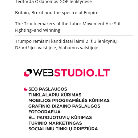
Tedfordą Oklahomos GOP lenktynėse
Britain, Brexit and the spectre of Empire
The Troublemakers of the Labor Movement Are Still
Fighting–and Winning
Trumpo remiami kandidatai laimi 2 iš 3 lenktynių
Džordžijos valstijoje, Alabamos valstijoje