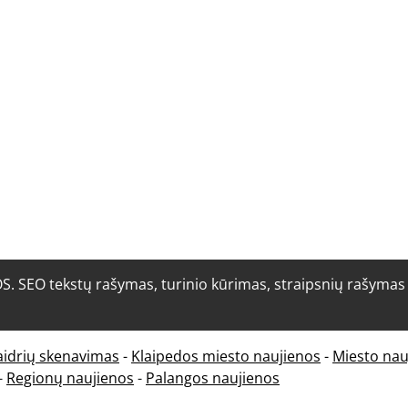
O tekstų rašymas, turinio kūrimas, straipsnių rašymas i
aidrių skenavimas
-
Klaipedos miesto naujienos
-
Miesto nau
-
Regionų naujienos
-
Palangos naujienos