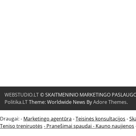
WEBSTUDIO.LT
© SKAITMENINIO MARKETINGO PASLAUGOS. SE
Politika.LT
Theme: Worldwide News By
Adore Themes
.
Draugai: -
Marketingo agentūra
-
Teisinės konsultacijos
-
Sk
Teniso treniruotės
- Pranešimai spaudai -
Kauno naujienos