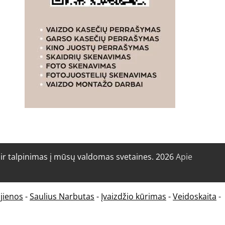
r talpinimas į mūsų valdomas svetaines. 2026
Apie
jienos
-
Saulius Narbutas
-
Įvaizdžio kūrimas
-
Veidoskaita
-