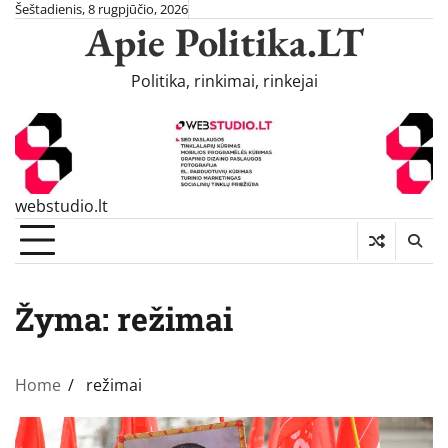
Skip
Šeštadienis, 8 rugpjūčio, 2026
Apie Politika.LT
to
content
Politika, rinkimai, rinkejai
webstudio.lt
Žyma:
režimai
Home
režimai