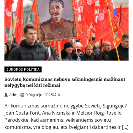
EUROPOS POLITIKA
Sovietų komunizmas nebuvo sėkmingesnis mažinant
nelygybę nei kiti režimai
Admin
9 Rugsėjo, 2025
0
Ar komunizmas sumažino nelygybę Sovietų Sąjungoje?
Joan Costa-Font, Ana Nicinska ir Melcior Roig-Rosello
Parodykite, kad asmenims, veikiantiems sovietų
komunizmą, yra blogiau, atsižvelgiant į dabartines ir […]