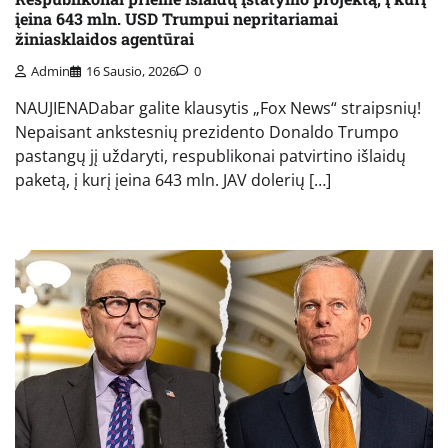
įeina 643 mln. USD Trumpui nepritariamai
žiniasklaidos agentūrai
Admin
16 Sausio, 2026
0
NAUJIENADabar galite klausytis „Fox News“ straipsnių!
Nepaisant ankstesnių prezidento Donaldo Trumpo
pastangų jį uždaryti, respublikonai patvirtino išlaidų
paketą, į kurį įeina 643 mln. JAV dolerių […]