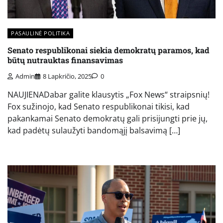
PASAULINĖ POLITIKA
Senato respublikonai siekia demokratų paramos, kad
būtų nutrauktas finansavimas
Admin
8 Lapkričio, 2025
0
NAUJIENADabar galite klausytis „Fox News“ straipsnių!
Fox sužinojo, kad Senato respublikonai tikisi, kad
pakankamai Senato demokratų gali prisijungti prie jų,
kad padėtų sulaužyti bandomąjį balsavimą […]