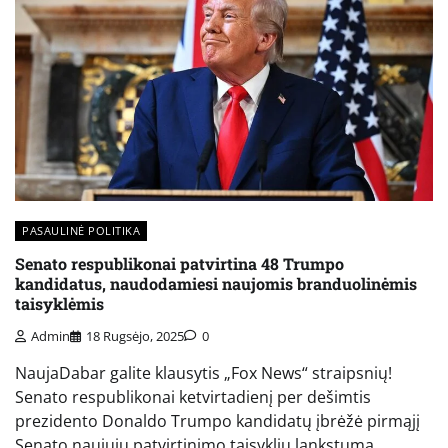
PASAULINĖ POLITIKA
Senato respublikonai patvirtina 48 Trumpo
kandidatus, naudodamiesi naujomis branduolinėmis
taisyklėmis
Admin
18 Rugsėjo, 2025
0
NaujaDabar galite klausytis „Fox News“ straipsnių!
Senato respublikonai ketvirtadienį per dešimtis
prezidento Donaldo Trumpo kandidatų įbrėžė pirmąjį
Senato naujųjų patvirtinimo taisyklių lankstumą.