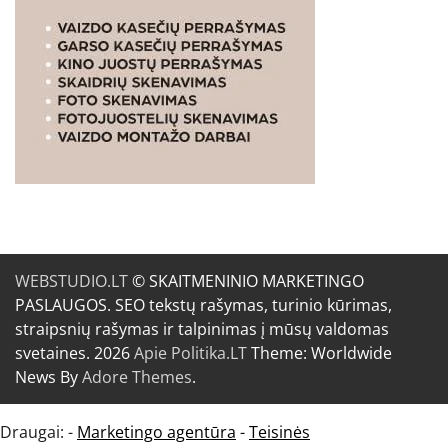
WEBSTUDIO.LT
© SKAITMENINIO MARKETINGO
PASLAUGOS. SEO tekstų rašymas, turinio kūrimas,
straipsnių rašymas ir talpinimas į mūsų valdomas
svetaines. 2026
Apie Politika.LT
Theme: Worldwide
News By
Adore Themes
.
Draugai: -
Marketingo agentūra
-
Teisinės