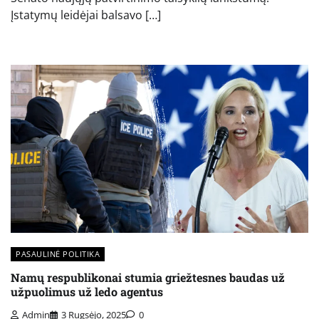
Įstatymų leidėjai balsavo […]
PASAULINĖ POLITIKA
Namų respublikonai stumia griežtesnes baudas už
užpuolimus už ledo agentus
Admin
3 Rugsėjo, 2025
0