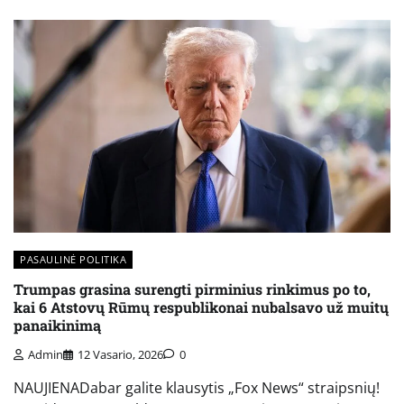
PASAULINĖ POLITIKA
Trumpas grasina surengti pirminius rinkimus po to,
kai 6 Atstovų Rūmų respublikonai nubalsavo už muitų
panaikinimą
Admin
12 Vasario, 2026
0
NAUJIENADabar galite klausytis „Fox News“ straipsnių!