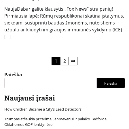
NaujaDabar galite klausytis „Fox News“ straipsnių!
Pirmiausia lapė: Rūmų respublikonai skatina įstatymus,
siekdami sustiprinti baudas žmonėms, nuteistiems
užpulti ar kliudyti imigracijos ir muitinės vykdymo (ICE)
[…]
Įrašų
1
2
puslapiavimas
Paieška
Paieška
Naujausi įrašai
How Children Became a City’s Lead Detectors
Trumpas atšaukia pritarimą Lahmeyeriui ir palaiko Tedfordą
Oklahomos GOP lenktynėse