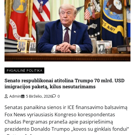
PASAULINĖ POLITIKA
Senato respublikonai atitolina Trumpo 70 mlrd. USD
imigracijos paketą, kilus nesutarimams
Admin
5 Birželio, 2026
0
Senatas panaikina sienos ir ICE finansavimo balsavimą
Fox News vyriausiasis Kongreso korespondentas
Chadas Pergramas praneša apie pasipriešinimą
prezidento Donaldo Trumpo „kovos su ginklais fondui“