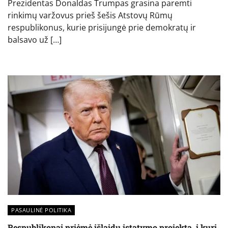
Prezidentas Donaldas Trumpas grasina paremti
rinkimų varžovus prieš šešis Atstovų Rūmų
respublikonus, kurie prisijungė prie demokratų ir
balsavo už […]
PASAULINĖ POLITIKA
Respublikonai priėmė išlaidų įstatymo projektą, į kurį