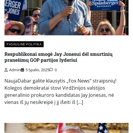
PASAULINĖ POLITIKA
Respublikonai smogė Jay Jonesui dėl smurtinių
pranešimų GOP partijos lyderiui
Admin
5 Spalio, 2025
0
NaujaDabar galite klausytis „Fox News“ straipsnių!
Kolegos demokratai stovi Virdžinijos valstijos
generalinio prokuroro kandidatas Jay Jonesas, nė
vienas iš jų nesikreipė į jį išeiti iš […]