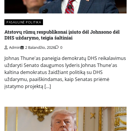
PASAULINĖ POLITIKA
Atstovų rūmų respublikonai įsiuto dėl Johnsono dėl
DHS uždarymo, teigia šaltiniai
Admin
2 Balandžio, 2026
0
Johnas Thune'as paneigia demokratų DHS reikalavimus
uždaryti Senato daugumos lyderis Johnas Thune'as
kaltina demokratus žaidžiant politiką su DHS
uždarymu, paaiškindamas, kaip Senatas priėmė
įstatymo projektą […]