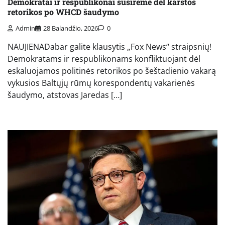
Demokratai ir respublikonai susirėmė dėl karštos
retorikos po WHCD šaudymo
Admin
28 Balandžio, 2026
0
NAUJIENADabar galite klausytis „Fox News“ straipsnių!
Demokratams ir respublikonams konfliktuojant dėl ​​
eskaluojamos politinės retorikos po šeštadienio vakarą
vykusios Baltųjų rūmų korespondentų vakarienės
šaudymo, atstovas Jaredas […]