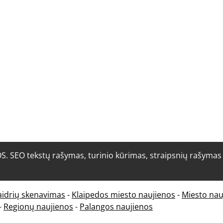
O tekstų rašymas, turinio kūrimas, straipsnių rašymas i
aidrių skenavimas
-
Klaipedos miesto naujienos
-
Miesto nau
-
Regionų naujienos
-
Palangos naujienos