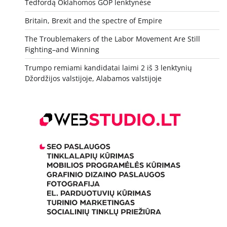
Tedfordą Oklahomos GOP lenktynėse
Britain, Brexit and the spectre of Empire
The Troublemakers of the Labor Movement Are Still
Fighting–and Winning
Trumpo remiami kandidatai laimi 2 iš 3 lenktynių
Džordžijos valstijoje, Alabamos valstijoje