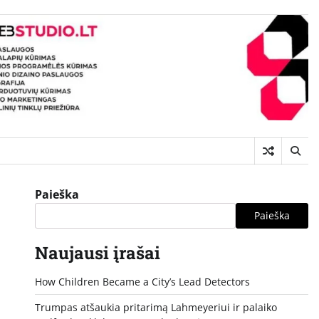
Paieška
Paieška
Naujausi įrašai
How Children Became a City’s Lead Detectors
Trumpas atšaukia pritarimą Lahmeyeriui ir palaiko