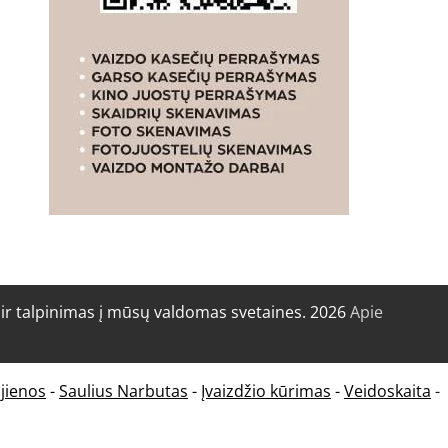
r talpinimas į mūsų valdomas svetaines. 2026
Apie
jienos
-
Saulius Narbutas
-
Įvaizdžio kūrimas
-
Veidoskaita
-