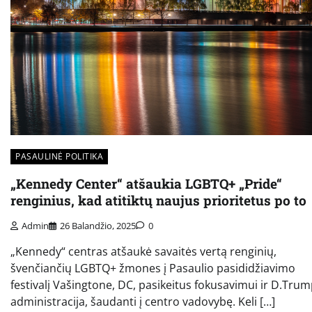
PASAULINĖ POLITIKA
„Kennedy Center“ atšaukia LGBTQ+ „Pride“
renginius, kad atitiktų naujus prioritetus po to
Admin
26 Balandžio, 2025
0
„Kennedy“ centras atšaukė savaitės vertą renginių,
švenčiančių LGBTQ+ žmones į Pasaulio pasididžiavimo
festivalį Vašingtone, DC, pasikeitus fokusavimui ir D.Tru
administracija, šaudanti į centro vadovybę. Keli […]