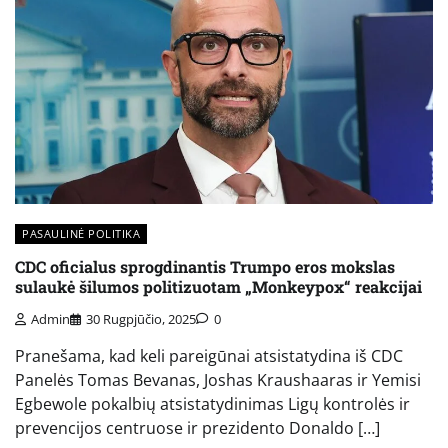
PASAULINĖ POLITIKA
CDC oficialus sprogdinantis Trumpo eros mokslas
sulaukė šilumos politizuotam „Monkeypox“ reakcijai
Admin
30 Rugpjūčio, 2025
0
Pranešama, kad keli pareigūnai atsistatydina iš CDC
Panelės Tomas Bevanas, Joshas Kraushaaras ir Yemisi
Egbewole pokalbių atsistatydinimas Ligų kontrolės ir
prevencijos centruose ir prezidento Donaldo […]