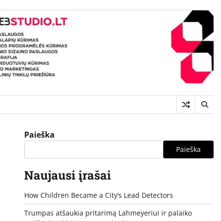
Paieška
Paieška
Naujausi įrašai
How Children Became a City’s Lead Detectors
Trumpas atšaukia pritarimą Lahmeyeriui ir palaiko