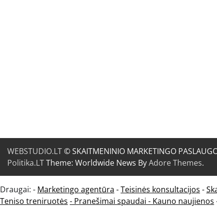
WEBSTUDIO.LT
© SKAITMENINIO MARKETINGO PASLAUGOS. SE
Politika.LT
Theme: Worldwide News By
Adore Themes
.
Draugai: -
Marketingo agentūra
-
Teisinės konsultacijos
-
Sk
Teniso treniruotės
- Pranešimai spaudai -
Kauno naujienos