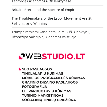
Tedfordą Oklahomos GOP lenktynėse
Britain, Brexit and the spectre of Empire
The Troublemakers of the Labor Movement Are Still
Fighting–and Winning
Trumpo remiami kandidatai laimi 2 iš 3 lenktynių
Džordžijos valstijoje, Alabamos valstijoje