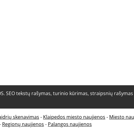
O tekstų rašymas, turinio kūrimas, straipsnių rašymas i
aidrių skenavimas
-
Klaipedos miesto naujienos
-
Miesto nau
-
Regionų naujienos
-
Palangos naujienos