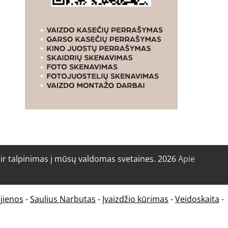
r talpinimas į mūsų valdomas svetaines. 2026
Apie
jienos
-
Saulius Narbutas
-
Įvaizdžio kūrimas
-
Veidoskaita
-