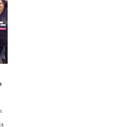
p
t
ck