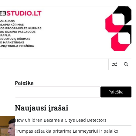
Paieška
Paieška
Naujausi įrašai
How Children Became a City’s Lead Detectors
Trumpas atšaukia pritarimą Lahmeyeriui ir palaiko