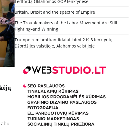
Tedfordą Oklahomos GOP lenktynėse
Britain, Brexit and the spectre of Empire
The Troublemakers of the Labor Movement Are Still
Fighting–and Winning
Trumpo remiami kandidatai laimi 2 iš 3 lenktynių
Džordžijos valstijoje, Alabamos valstijoje
kėjų
, abu