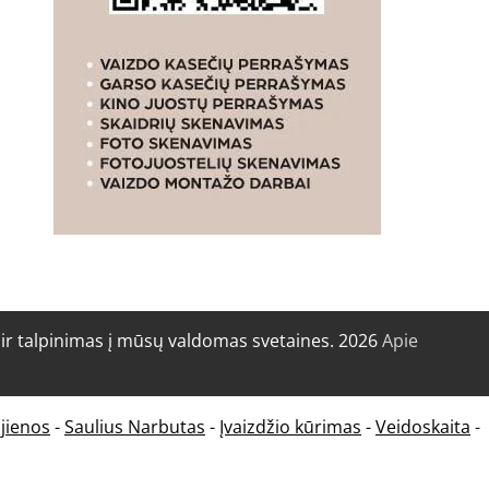
r talpinimas į mūsų valdomas svetaines. 2026
Apie
jienos
-
Saulius Narbutas
-
Įvaizdžio kūrimas
-
Veidoskaita
-