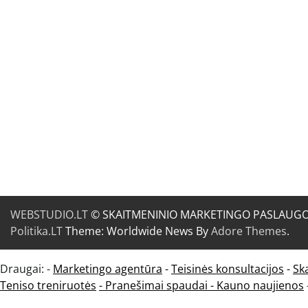
WEBSTUDIO.LT
© SKAITMENINIO MARKETINGO PASLAUGOS. SE
Politika.LT
Theme: Worldwide News By
Adore Themes
.
Draugai: -
Marketingo agentūra
-
Teisinės konsultacijos
-
Sk
Teniso treniruotės
- Pranešimai spaudai -
Kauno naujienos