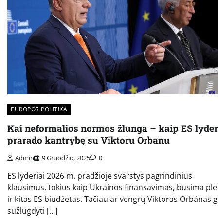
EUROPOS POLITIKA
Kai neformalios normos žlunga – kaip ES lyder
prarado kantrybę su Viktoru Orbanu
Admin
9 Gruodžio, 2025
0
ES lyderiai 2026 m. pradžioje svarstys pagrindinius
klausimus, tokius kaip Ukrainos finansavimas, būsima plė
ir kitas ES biudžetas. Tačiau ar vengrų Viktoras Orbánas g
sužlugdyti […]