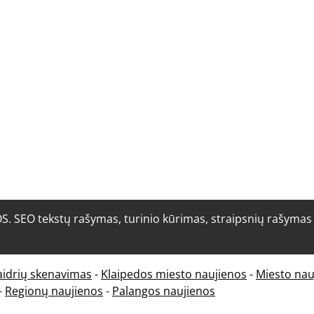
O tekstų rašymas, turinio kūrimas, straipsnių rašymas i
aidrių skenavimas
-
Klaipedos miesto naujienos
-
Miesto nau
-
Regionų naujienos
-
Palangos naujienos