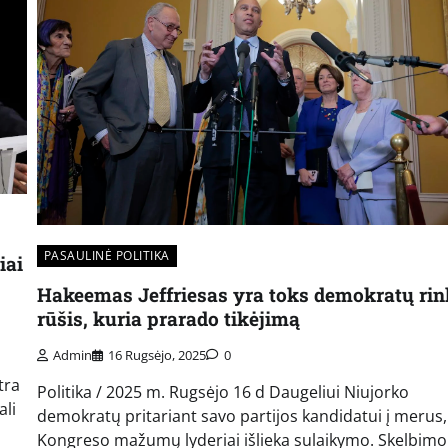
PASAULINĖ POLITIKA
iai
Hakeemas Jeffriesas yra toks demokratų rin
rūšis, kuria prarado tikėjimą
Admin
16 Rugsėjo, 2025
0
tra
Politika / 2025 m. Rugsėjo 16 d Daugeliui Niujorko
ali
demokratų pritariant savo partijos kandidatui į merus
Kongreso mažumų lyderiai išlieka sulaikymo. Skelbimo