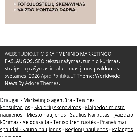
WEBSTUDIO.LT
© SKAITMENINIO MARKETINGO
PASLAUGOS. SEO tekstų rašymas, turinio kūrimas,
straipsnių rašymas ir talpinimas į mūsų valdomas
svetaines. 2026
Apie Politika.LT
Theme: Worldwide
News By
Adore Themes
.
Draugai: -
Marketingo agentūra
-
Teisinės
konsultacijos
-
Skaidrių skenavimas
-
Klaipedos miesto
naujienos
-
Miesto naujienos
-
Saulius Narbutas
-
Įvaizdžio
kūrimas
-
Veidoskaita
-
Teniso treniruotės
- Pranešimai
spaudai -
Kauno naujienos
-
Regionų naujienos
-
Palangos
naujienos