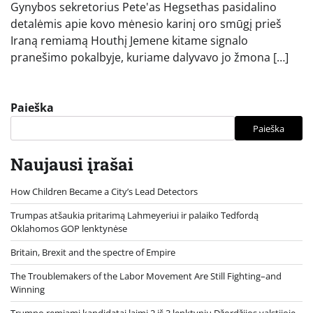
Gynybos sekretorius Pete'as Hegsethas pasidalino
detalėmis apie kovo mėnesio karinį oro smūgį prieš
Iraną remiamą Houthį Jemene kitame signalo
pranešimo pokalbyje, kuriame dalyvavo jo žmona […]
Paieška
Paieška
Naujausi įrašai
How Children Became a City’s Lead Detectors
Trumpas atšaukia pritarimą Lahmeyeriui ir palaiko Tedfordą
Oklahomos GOP lenktynėse
Britain, Brexit and the spectre of Empire
The Troublemakers of the Labor Movement Are Still Fighting–and
Winning