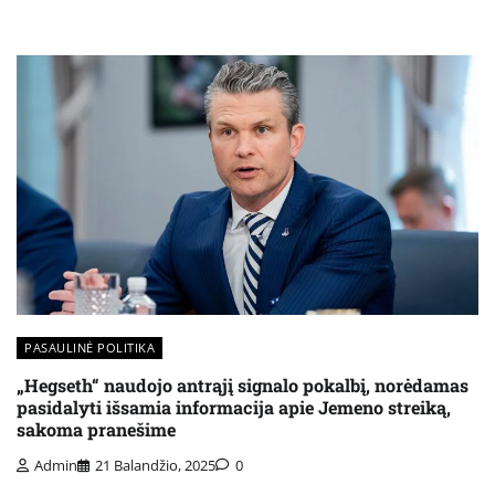
PASAULINĖ POLITIKA
„Hegseth“ naudojo antrąjį signalo pokalbį, norėdamas
pasidalyti išsamia informacija apie Jemeno streiką,
sakoma pranešime
Admin
21 Balandžio, 2025
0