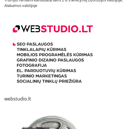
Trumpo remiami kandidatai laimi 2 iš 3 lenktynių Džordžijos valstijoje,
Alabamos valstijoje
webstudio.lt