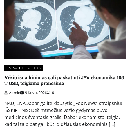
PASAULINĖ POLITIKA
Vėžio išnaikinimas gali paskatinti JAV ekonomiką 185
T USD, teigiama pranešime
Admin
9 Kovo, 2026
0
NAUJIENADabar galite klausytis „Fox News“ straipsnių!
IŠSKIRTINIS: Dešimtmečius vėžio gydymas buvo
medicinos šventasis gralis. Dabar ekonomistai teigia,
kad tai taip pat gali būti didžiausias ekonominis […]