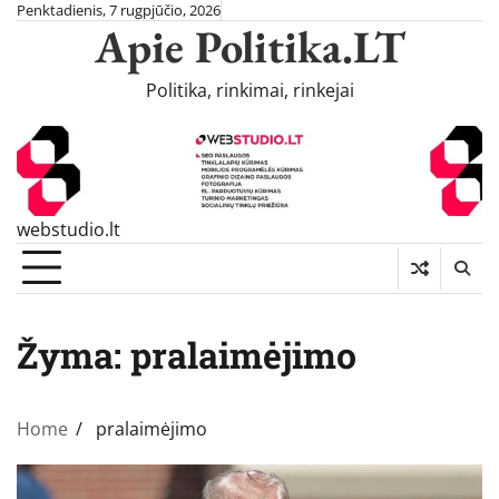
Skip
Penktadienis, 7 rugpjūčio, 2026
Apie Politika.LT
to
content
Politika, rinkimai, rinkejai
webstudio.lt
Žyma:
pralaimėjimo
Home
pralaimėjimo