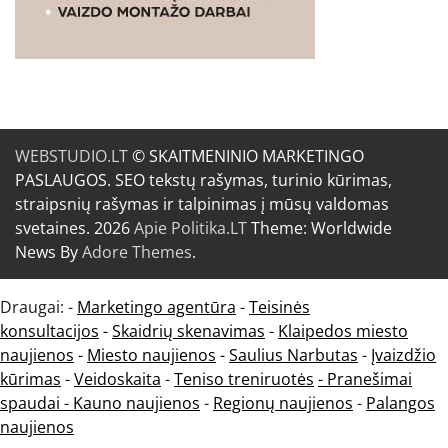
WEBSTUDIO.LT
© SKAITMENINIO MARKETINGO
PASLAUGOS. SEO tekstų rašymas, turinio kūrimas,
straipsnių rašymas ir talpinimas į mūsų valdomas
svetaines. 2026
Apie Politika.LT
Theme: Worldwide
News By
Adore Themes
.
Draugai: -
Marketingo agentūra
-
Teisinės
konsultacijos
-
Skaidrių skenavimas
-
Klaipedos miesto
naujienos
-
Miesto naujienos
-
Saulius Narbutas
-
Įvaizdžio
kūrimas
-
Veidoskaita
-
Teniso treniruotės
- Pranešimai
spaudai -
Kauno naujienos
-
Regionų naujienos
-
Palangos
naujienos