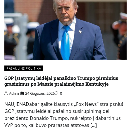
PASAULINĖ POLITIKA
GOP įstatymų leidėjai panaikino Trumpo pirminius
grasinimus po Massie pralaimėjimo Kentukyje
Admin
24 Gegužės, 2026
0
NAUJIENADabar galite klausytis „Fox News“ straipsnių!
GOP įstatymų leidėjai pašalino susirūpinimą dėl
prezidento Donaldo Trumpo, nukreipto į dabartinius
VVP po to, kai buvo prarastas atstovas […]