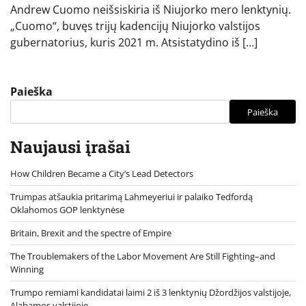
Andrew Cuomo neišsiskiria iš Niujorko mero lenktynių.
„Cuomo“, buvęs trijų kadencijų Niujorko valstijos
gubernatorius, kuris 2021 m. Atsistatydino iš […]
Paieška
Paieška
Naujausi įrašai
How Children Became a City’s Lead Detectors
Trumpas atšaukia pritarimą Lahmeyeriui ir palaiko Tedfordą
Oklahomos GOP lenktynėse
Britain, Brexit and the spectre of Empire
The Troublemakers of the Labor Movement Are Still Fighting–and
Winning
Trumpo remiami kandidatai laimi 2 iš 3 lenktynių Džordžijos valstijoje,
Alabamos valstijoje