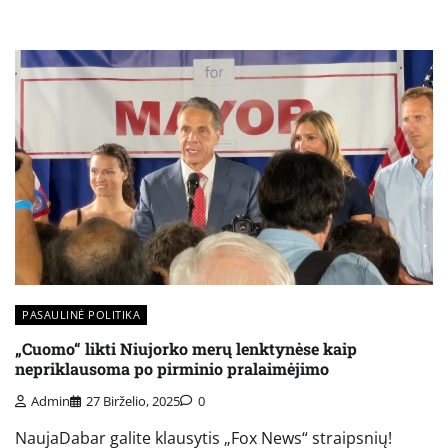
PASAULINĖ POLITIKA
„Cuomo“ likti Niujorko merų lenktynėse kaip
nepriklausoma po pirminio pralaimėjimo
Admin
27 Birželio, 2025
0
NaujaDabar galite klausytis „Fox News“ straipsnių!