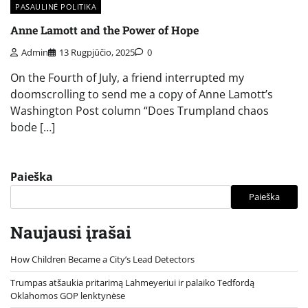
PASAULINĖ POLITIKA
Anne Lamott and the Power of Hope
Admin
13 Rugpjūčio, 2025
0
On the Fourth of July, a friend interrupted my
doomscrolling to send me a copy of Anne Lamott’s
Washington Post column “Does Trumpland chaos
bode […]
Paieška
Paieška
Naujausi įrašai
How Children Became a City’s Lead Detectors
Trumpas atšaukia pritarimą Lahmeyeriui ir palaiko Tedfordą
Oklahomos GOP lenktynėse