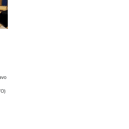
vavo
VO)