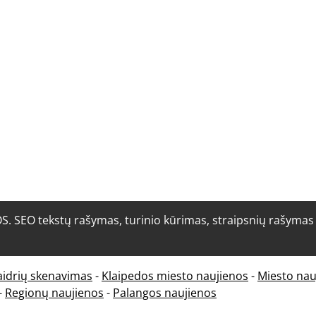
O tekstų rašymas, turinio kūrimas, straipsnių rašymas i
aidrių skenavimas
-
Klaipedos miesto naujienos
-
Miesto nau
-
Regionų naujienos
-
Palangos naujienos