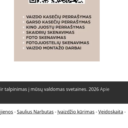
r talpinimas į mūsų valdomas svetaines. 2026
Apie
jienos
-
Saulius Narbutas
-
Įvaizdžio kūrimas
-
Veidoskaita
-