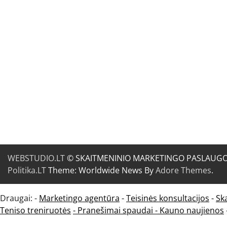
WEBSTUDIO.LT
© SKAITMENINIO MARKETINGO PASLAUGOS. SE
Politika.LT
Theme: Worldwide News By
Adore Themes
.
Draugai: -
Marketingo agentūra
-
Teisinės konsultacijos
-
Sk
Teniso treniruotės
- Pranešimai spaudai -
Kauno naujienos