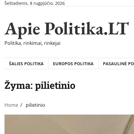
Skip
Šeštadienis, 8 rugpjūčio, 2026
to
content
Apie Politika.LT
Politika, rinkimai, rinkejai
ŠALIES POLITIKA
EUROPOS POLITIKA
PASAULINĖ PO
Žyma:
pilietinio
Home
pilietinio