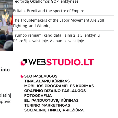
Tedfordą Oklahomos GOP lenktynėse
Britain, Brexit and the spectre of Empire
The Troublemakers of the Labor Movement Are Still
Fighting–and Winning
Trumpo remiami kandidatai laimi 2 iš 3 lenktynių
Džordžijos valstijoje, Alabamos valstijoje
inimo
latinį
ipovic