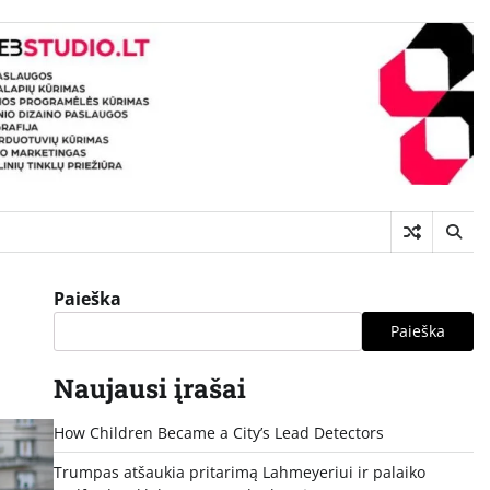
Paieška
Paieška
Naujausi įrašai
How Children Became a City’s Lead Detectors
Trumpas atšaukia pritarimą Lahmeyeriui ir palaiko