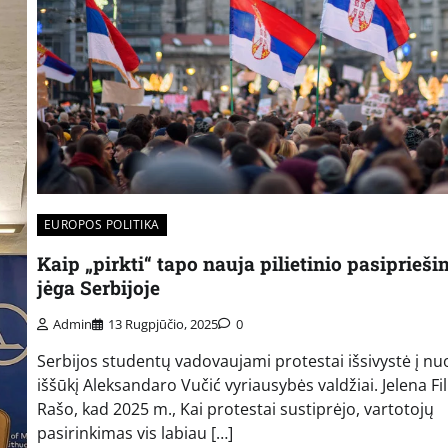
EUROPOS POLITIKA
Kaip „pirkti“ tapo nauja pilietinio pasiprieš
jėga Serbijoje
Admin
13 Rugpjūčio, 2025
0
Serbijos studentų vadovaujami protestai išsivystė į nuo
iššūkį Aleksandaro Vučić vyriausybės valdžiai. Jelena Fil
Rašo, kad 2025 m., Kai protestai sustiprėjo, vartotojų
pasirinkimas vis labiau […]