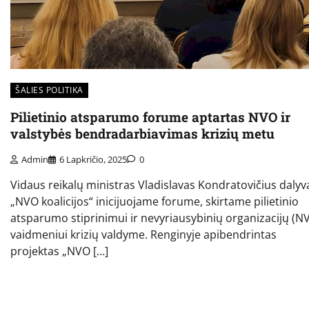
ŠALIES POLITIKA
Pilietinio atsparumo forume aptartas NVO ir
valstybės bendradarbiavimas krizių metu
Admin
6 Lapkričio, 2025
0
Vidaus reikalų ministras Vladislavas Kondratovičius daly
„NVO koalicijos“ inicijuojame forume, skirtame pilietinio
atsparumo stiprinimui ir nevyriausybinių organizacijų (N
vaidmeniui krizių valdyme. Renginyje apibendrintas
projektas „NVO […]