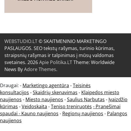
WEBSTUDIO.LT
© SKAITMENINIO MARKETINGO
PASLAUGOS. SEO tekstų rašymas, turinio kūrimas,
straipsnių rašymas ir talpinimas į mūsų valdomas
svetaines. 2026
Apie Politika.LT
Theme: Worldwide
News By
Adore Themes
.
Draugai: -
Marketingo agentūra
-
Teisinės
konsultacijos
-
Skaidrių skenavimas
-
Klaipedos miesto
naujienos
-
Miesto naujienos
-
Saulius Narbutas
-
Įvaizdžio
kūrimas
-
Veidoskaita
-
Teniso treniruotės
- Pranešimai
spaudai -
Kauno naujienos
-
Regionų naujienos
-
Palangos
naujienos