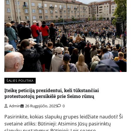
ŠALIES POLITIKA
Įteikę peticiją prezidentui, keli tūkstančiai
protestuotojų persikėlė prie Seimo rūmų
Admin
26 Rugpjūčio, 2025
0
Pasirinkite, kokias slapukų grupes leidžiate naudoti! Ši
svetainė atliks: Būtinieji: Atsimins Jūsų pasirinktų
slapukų nustatymus Būtinieji: Leis seanso