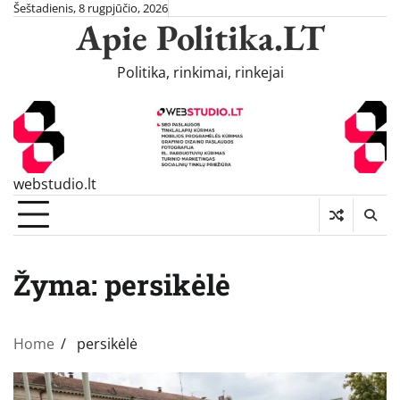
Skip
Šeštadienis, 8 rugpjūčio, 2026
Apie Politika.LT
to
content
Politika, rinkimai, rinkejai
webstudio.lt
Žyma:
persikėlė
Home
persikėlė