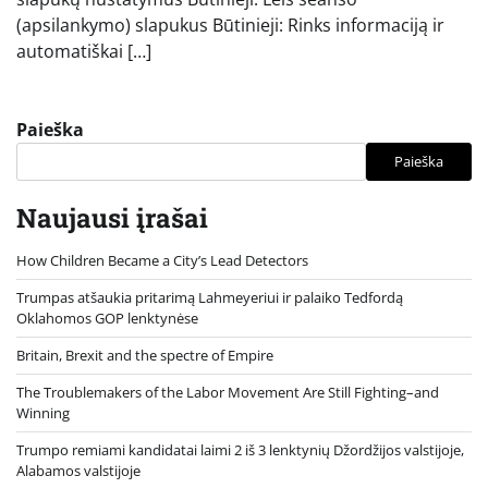
(apsilankymo) slapukus Būtinieji: Rinks informaciją ir
automatiškai […]
Paieška
Paieška
Naujausi įrašai
How Children Became a City’s Lead Detectors
Trumpas atšaukia pritarimą Lahmeyeriui ir palaiko Tedfordą
Oklahomos GOP lenktynėse
Britain, Brexit and the spectre of Empire
The Troublemakers of the Labor Movement Are Still Fighting–and
Winning
Trumpo remiami kandidatai laimi 2 iš 3 lenktynių Džordžijos valstijoje,
Alabamos valstijoje