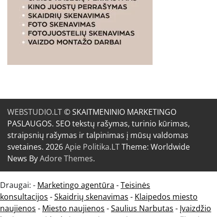
WEBSTUDIO.LT
© SKAITMENINIO MARKETINGO
PASLAUGOS. SEO tekstų rašymas, turinio kūrimas,
straipsnių rašymas ir talpinimas į mūsų valdomas
svetaines. 2026
Apie Politika.LT
Theme: Worldwide
News By
Adore Themes
.
Draugai: -
Marketingo agentūra
-
Teisinės
konsultacijos
-
Skaidrių skenavimas
-
Klaipedos miesto
naujienos
-
Miesto naujienos
-
Saulius Narbutas
-
Įvaizdžio