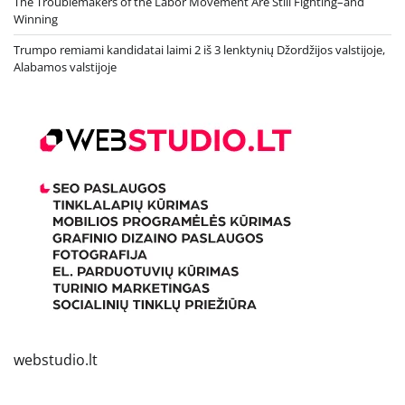
The Troublemakers of the Labor Movement Are Still Fighting–and
Winning
Trumpo remiami kandidatai laimi 2 iš 3 lenktynių Džordžijos valstijoje,
Alabamos valstijoje
webstudio.lt