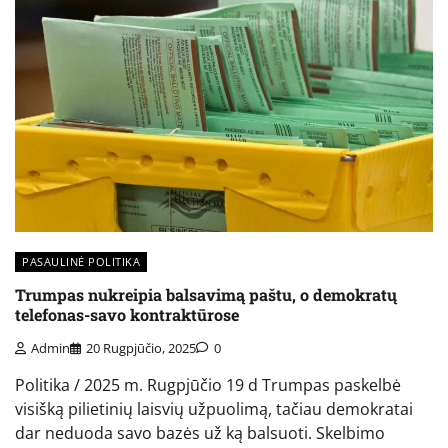
PASAULINĖ POLITIKA
Trumpas nukreipia balsavimą paštu, o demokratų
telefonas-savo kontraktūrose
Admin
20 Rugpjūčio, 2025
0
Politika / 2025 m. Rugpjūčio 19 d Trumpas paskelbė
visišką pilietinių laisvių užpuolimą, tačiau demokratai
dar neduoda savo bazės už ką balsuoti. Skelbimo