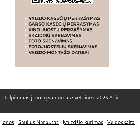
r talpinimas į mūsų valdomas svetaines. 2026
Apie
jienos
-
Saulius Narbutas
-
Įvaizdžio kūrimas
-
Veidoskaita
-