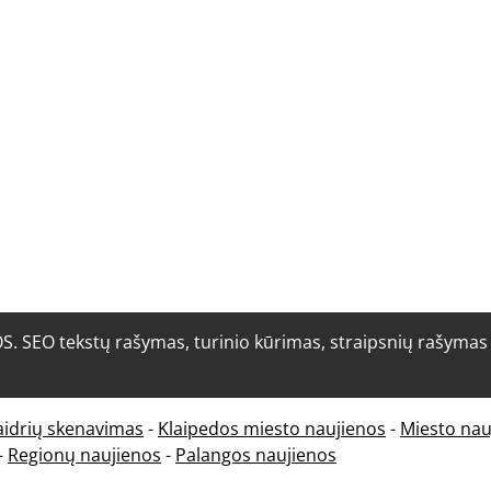
O tekstų rašymas, turinio kūrimas, straipsnių rašymas i
aidrių skenavimas
-
Klaipedos miesto naujienos
-
Miesto nau
-
Regionų naujienos
-
Palangos naujienos