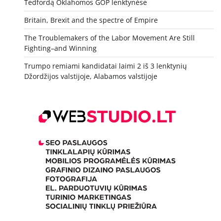
Tedfordą Oklahomos GOP lenktynėse
Britain, Brexit and the spectre of Empire
The Troublemakers of the Labor Movement Are Still
Fighting–and Winning
Trumpo remiami kandidatai laimi 2 iš 3 lenktynių
Džordžijos valstijoje, Alabamos valstijoje