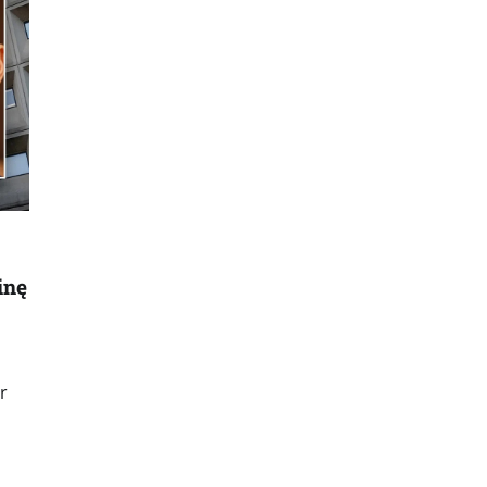
inę
r