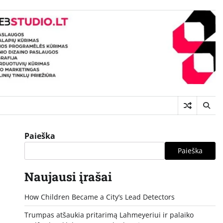
Paieška
Paieška
Naujausi įrašai
How Children Became a City’s Lead Detectors
Trumpas atšaukia pritarimą Lahmeyeriui ir palaiko