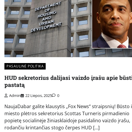
PASAULINĖ POLITIKA
HUD sekretorius dalijasi vaizdo įrašu apie būst
pastatą
Admin
22 Liepos, 2025
0
NaujaDabar galite klausytis „Fox News“ straipsnių! Būsto i
miesto plėtros sekretorius Scottas Turneris pirmadienio
popietę socialinėje žiniasklaidoje pasidalino vaizdo įrašu,
rodančiu krintančias stogo čerpes HUD […]