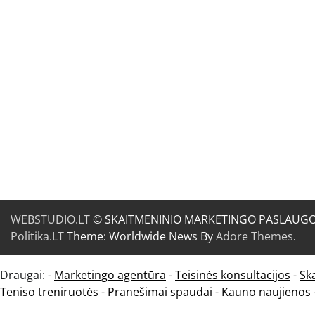
WEBSTUDIO.LT
© SKAITMENINIO MARKETINGO PASLAUGOS. SE
Politika.LT
Theme: Worldwide News By
Adore Themes
.
Draugai: -
Marketingo agentūra
-
Teisinės konsultacijos
-
Sk
Teniso treniruotės
- Pranešimai spaudai -
Kauno naujienos