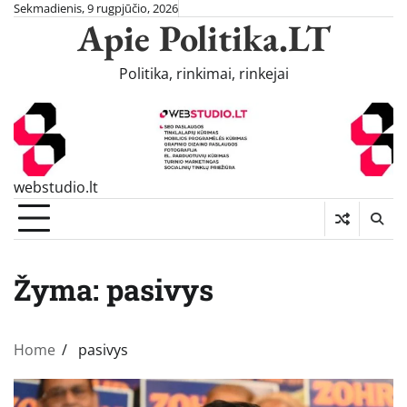
Skip
Sekmadienis, 9 rugpjūčio, 2026
Apie Politika.LT
to
content
Politika, rinkimai, rinkejai
webstudio.lt
Žyma:
pasivys
Home
pasivys