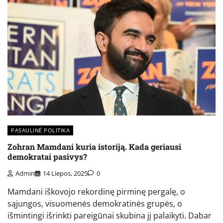
PASAULINĖ POLITIKA
Zohran Mamdani kuria istoriją. Kada geriausi
demokratai pasivys?
Admin
14 Liepos, 2025
0
Mamdani iškovojo rekordinę pirminę pergalę, o
sąjungos, visuomenės demokratinės grupės, o
išmintingi išrinkti pareigūnai skubina jį palaikyti. Dabar