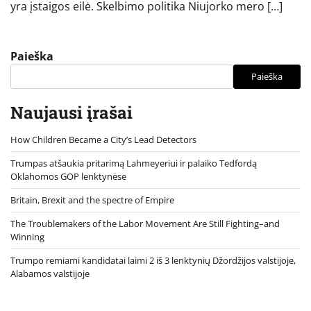
yra įstaigos eilė. Skelbimo politika Niujorko mero […]
Paieška
Paieška
Naujausi įrašai
How Children Became a City’s Lead Detectors
Trumpas atšaukia pritarimą Lahmeyeriui ir palaiko Tedfordą
Oklahomos GOP lenktynėse
Britain, Brexit and the spectre of Empire
The Troublemakers of the Labor Movement Are Still Fighting–and
Winning
Trumpo remiami kandidatai laimi 2 iš 3 lenktynių Džordžijos valstijoje,
Alabamos valstijoje