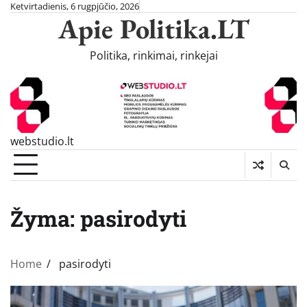
Skip
Ketvirtadienis, 6 rugpjūčio, 2026
Apie Politika.LT
to
content
Politika, rinkimai, rinkejai
webstudio.lt
Žyma:
pasirodyti
Home
pasirodyti