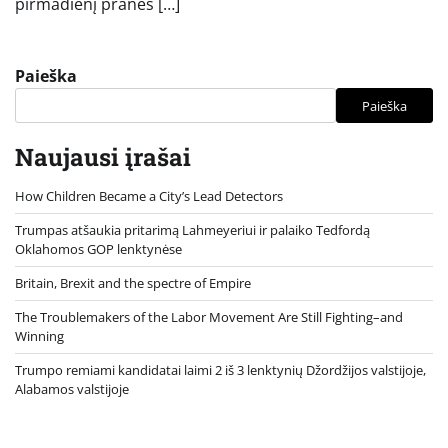
pirmadienį praneš […]
Paieška
Paieška
Naujausi įrašai
How Children Became a City’s Lead Detectors
Trumpas atšaukia pritarimą Lahmeyeriui ir palaiko Tedfordą
Oklahomos GOP lenktynėse
Britain, Brexit and the spectre of Empire
The Troublemakers of the Labor Movement Are Still Fighting–and
Winning
Trumpo remiami kandidatai laimi 2 iš 3 lenktynių Džordžijos valstijoje,
Alabamos valstijoje