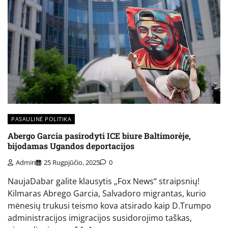
PASAULINĖ POLITIKA
Abergo Garcia pasirodyti ICE biure Baltimorėje,
bijodamas Ugandos deportacijos
Admin
25 Rugpjūčio, 2025
0
NaujaDabar galite klausytis „Fox News“ straipsnių!
Kilmaras Abrego Garcia, Salvadoro migrantas, kurio
mėnesių trukusi teismo kova atsirado kaip D.Trumpo
administracijos imigracijos susidorojimo taškas,