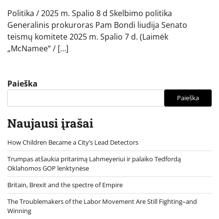
Politika / 2025 m. Spalio 8 d Skelbimo politika
Generalinis prokuroras Pam Bondi liudija Senato
teismų komitete 2025 m. Spalio 7 d. (Laimėk
„McNamee“ / […]
Paieška
Paieška
Naujausi įrašai
How Children Became a City’s Lead Detectors
Trumpas atšaukia pritarimą Lahmeyeriui ir palaiko Tedfordą
Oklahomos GOP lenktynėse
Britain, Brexit and the spectre of Empire
The Troublemakers of the Labor Movement Are Still Fighting–and
Winning