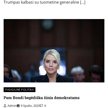
Trumpas kalbasi su tuometine generaline […]
PASAULINĖ POLITIKA
Pam Bondi begėdiška žinia demokratams
Admin
9 Spalio, 2025
0