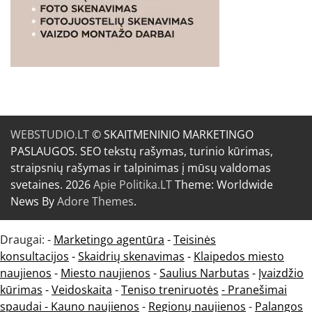
WEBSTUDIO.LT
© SKAITMENINIO MARKETINGO
PASLAUGOS. SEO tekstų rašymas, turinio kūrimas,
straipsnių rašymas ir talpinimas į mūsų valdomas
svetaines. 2026
Apie Politika.LT
Theme: Worldwide
News By
Adore Themes
.
Draugai: -
Marketingo agentūra
-
Teisinės
konsultacijos
-
Skaidrių skenavimas
-
Klaipedos miesto
naujienos
-
Miesto naujienos
-
Saulius Narbutas
-
Įvaizdžio
kūrimas
-
Veidoskaita
-
Teniso treniruotės
- Pranešimai
spaudai -
Kauno naujienos
-
Regionų naujienos
-
Palangos