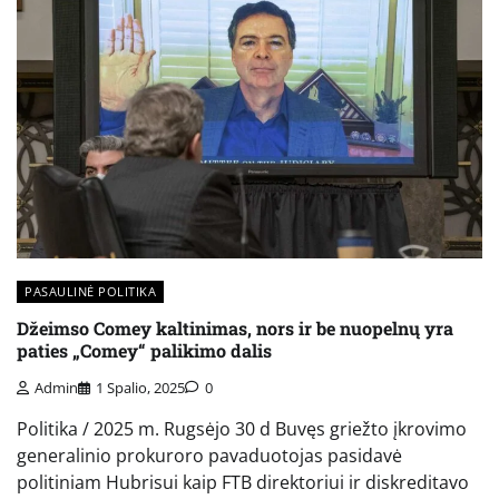
PASAULINĖ POLITIKA
Džeimso Comey kaltinimas, nors ir be nuopelnų yra
paties „Comey“ palikimo dalis
Admin
1 Spalio, 2025
0
Politika / 2025 m. Rugsėjo 30 d Buvęs griežto įkrovimo
generalinio prokuroro pavaduotojas pasidavė
politiniam Hubrisui kaip FTB direktoriui ir diskreditavo