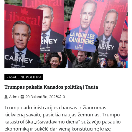
PASAULINĖ POLITIKA
Trumpas pakelia Kanados politiką | Tauta
Admin
20 Balandžio, 2025
0
Trumpo administracijos chaosas ir žiaurumas
kiekvieną savaitę pasiekia naujas žemumas. Trumpo
katastrofiška „išsivadavimo diena“ sužavėjo pasaulio
ekonomiką ir sukėlė dar vieną konstitucinę krizę