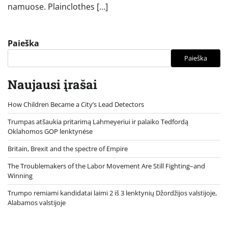
namuose. Plainclothes […]
Paieška
Paieška
Naujausi įrašai
How Children Became a City’s Lead Detectors
Trumpas atšaukia pritarimą Lahmeyeriui ir palaiko Tedfordą
Oklahomos GOP lenktynėse
Britain, Brexit and the spectre of Empire
The Troublemakers of the Labor Movement Are Still Fighting–and
Winning
Trumpo remiami kandidatai laimi 2 iš 3 lenktynių Džordžijos valstijoje,
Alabamos valstijoje