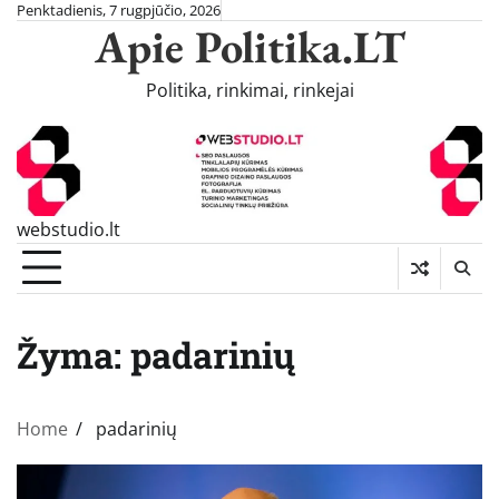
Skip
Penktadienis, 7 rugpjūčio, 2026
Apie Politika.LT
to
content
Politika, rinkimai, rinkejai
webstudio.lt
Žyma:
padarinių
Home
padarinių