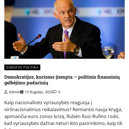
EUROPOS POLITIKA
Demokratijos, kurioms įtempta – politinis finansinių
gelbėjimo padarinių
Admin
15 Rugsėjo, 2025
0
Kaip nacionalinės vyriausybės reaguoja į
viršnacionalinius reikalavimus? Remiantis nauja knyga,
apimančia euro zonos krizę, Rubén Ruiz-Rufino rodo,
kad vyriausybės dažnai neturi kito pasirinkimo, kaip tik