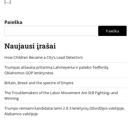
[…]
Paieška
Paieška
Naujausi įrašai
How Children Became a City’s Lead Detectors
Trumpas atšaukia pritarimą Lahmeyeriui ir palaiko Tedfordą
Oklahomos GOP lenktynėse
Britain, Brexit and the spectre of Empire
The Troublemakers of the Labor Movement Are Still Fighting–and
Winning
Trumpo remiami kandidatai laimi 2 iš 3 lenktynių Džordžijos valstijoje,
Alabamos valstijoje