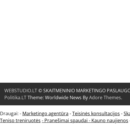
WEBSTUDIO.LT
© SKAITMENINIO MARKETINGO PASLAUGOS. SE
Politika.LT
Theme: Worldwide News By
Adore Themes
.
Draugai: -
Marketingo agentūra
-
Teisinės konsultacijos
-
Sk
Teniso treniruotės
- Pranešimai spaudai -
Kauno naujienos