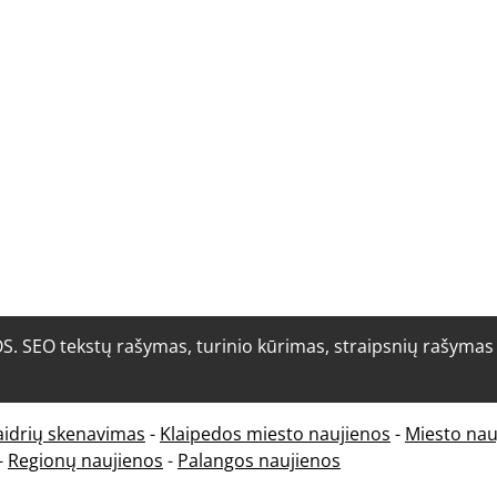
O tekstų rašymas, turinio kūrimas, straipsnių rašymas i
aidrių skenavimas
-
Klaipedos miesto naujienos
-
Miesto nau
-
Regionų naujienos
-
Palangos naujienos