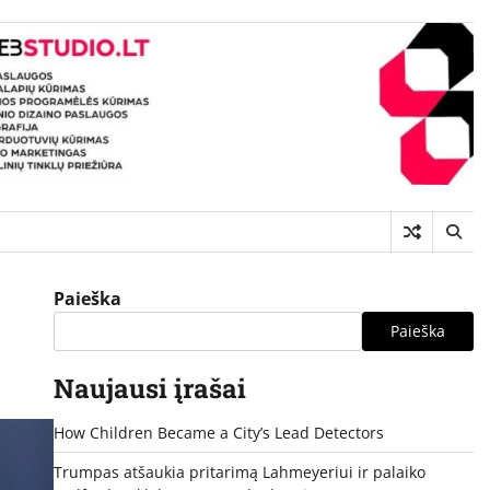
Paieška
Paieška
Naujausi įrašai
How Children Became a City’s Lead Detectors
Trumpas atšaukia pritarimą Lahmeyeriui ir palaiko