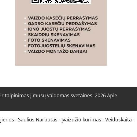
r talpinimas į mūsų valdomas svetaines. 2026
Apie
jienos
-
Saulius Narbutas
-
Įvaizdžio kūrimas
-
Veidoskaita
-