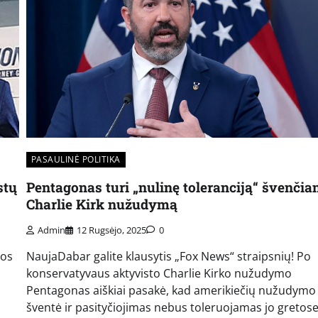
PASAULINĖ POLITIKA
stų
Pentagonas turi „nulinę toleranciją“ švenčia
Charlie Kirk nužudymą
Admin
12 Rugsėjo, 2025
0
jos
NaujaDabar galite klausytis „Fox News“ straipsnių! Po
konservatyvaus aktyvisto Charlie Kirko nužudymo
Pentagonas aiškiai pasakė, kad amerikiečių nužudymo
šventė ir pasityčiojimas nebus toleruojamas jo gretose