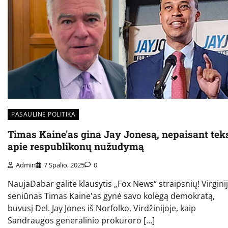
PASAULINĖ POLITIKA
Timas Kaine'as gina Jay Jonesą, nepaisant tek
apie respublikonų nužudymą
Admin
7 Spalio, 2025
0
NaujaDabar galite klausytis „Fox News“ straipsnių! Virgini
seniūnas Timas Kaine'as gynė savo kolegą demokratą,
buvusį Del. Jay Jones iš Norfolko, Virdžinijoje, kaip
Sandraugos generalinio prokuroro […]