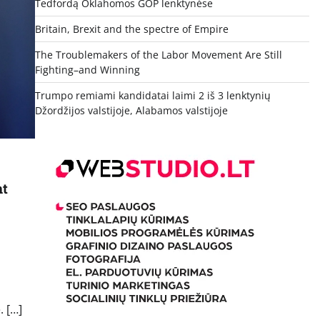
Tedfordą Oklahomos GOP lenktynėse
Britain, Brexit and the spectre of Empire
The Troublemakers of the Labor Movement Are Still
Fighting–and Winning
Trumpo remiami kandidatai laimi 2 iš 3 lenktynių
Džordžijos valstijoje, Alabamos valstijoje
nt
. […]