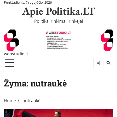
Skip
Penktadienis, 7 rugpjūčio, 2026
Apie Politika.LT
to
content
Politika, rinkimai, rinkejai
webstudio.lt
Žyma:
nutraukė
Home
nutraukė