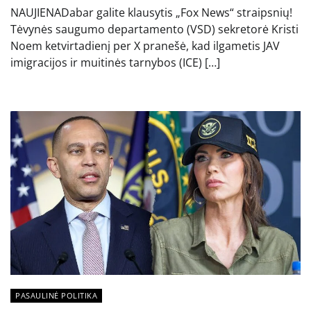
NAUJIENADabar galite klausytis „Fox News“ straipsnių!
Tėvynės saugumo departamento (VSD) sekretorė Kristi
Noem ketvirtadienį per X pranešė, kad ilgametis JAV
imigracijos ir muitinės tarnybos (ICE) […]
PASAULINĖ POLITIKA