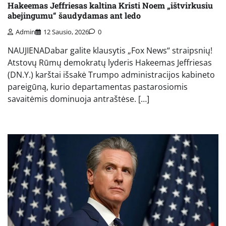
Hakeemas Jeffriesas kaltina Kristi Noem „ištvirkusiu
abejingumu“ šaudydamas ant ledo
Admin
12 Sausio, 2026
0
NAUJIENADabar galite klausytis „Fox News“ straipsnių!
Atstovų Rūmų demokratų lyderis Hakeemas Jeffriesas
(DN.Y.) karštai išsakė Trumpo administracijos kabineto
pareigūną, kurio departamentas pastarosiomis
savaitėmis dominuoja antraštėse. […]