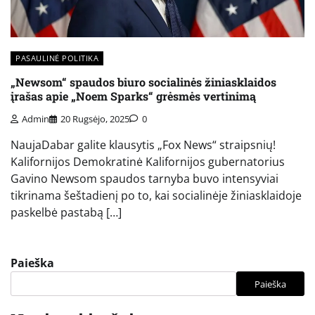
PASAULINĖ POLITIKA
„Newsom“ spaudos biuro socialinės žiniasklaidos
įrašas apie „Noem Sparks“ grėsmės vertinimą
Admin
20 Rugsėjo, 2025
0
NaujaDabar galite klausytis „Fox News“ straipsnių!
Kalifornijos Demokratinė Kalifornijos gubernatorius
Gavino Newsom spaudos tarnyba buvo intensyviai
tikrinama šeštadienį po to, kai socialinėje žiniasklaidoje
paskelbė pastabą […]
Paieška
Paieška