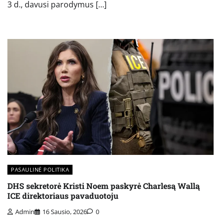
3 d., davusi parodymus […]
PASAULINĖ POLITIKA
DHS sekretorė Kristi Noem paskyrė Charlesą Wallą
ICE direktoriaus pavaduotoju
Admin
16 Sausio, 2026
0