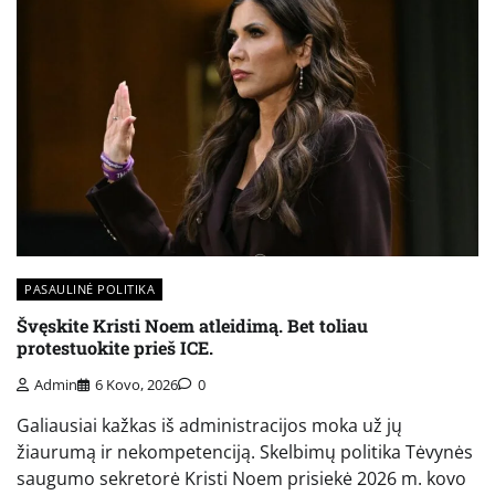
PASAULINĖ POLITIKA
Švęskite Kristi Noem atleidimą. Bet toliau
protestuokite prieš ICE.
Admin
6 Kovo, 2026
0
Galiausiai kažkas iš administracijos moka už jų
žiaurumą ir nekompetenciją. Skelbimų politika Tėvynės
saugumo sekretorė Kristi Noem prisiekė 2026 m. kovo