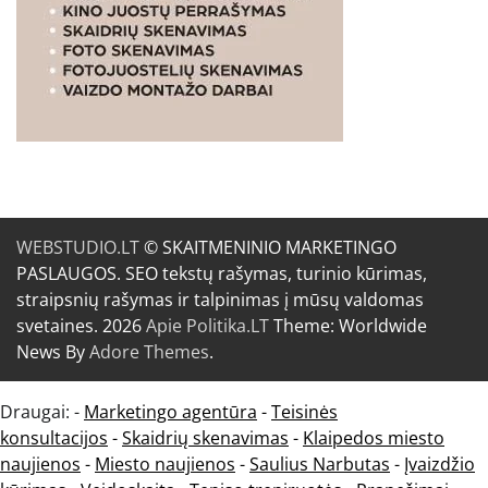
WEBSTUDIO.LT
© SKAITMENINIO MARKETINGO
PASLAUGOS. SEO tekstų rašymas, turinio kūrimas,
straipsnių rašymas ir talpinimas į mūsų valdomas
svetaines. 2026
Apie Politika.LT
Theme: Worldwide
News By
Adore Themes
.
Draugai: -
Marketingo agentūra
-
Teisinės
konsultacijos
-
Skaidrių skenavimas
-
Klaipedos miesto
naujienos
-
Miesto naujienos
-
Saulius Narbutas
-
Įvaizdžio