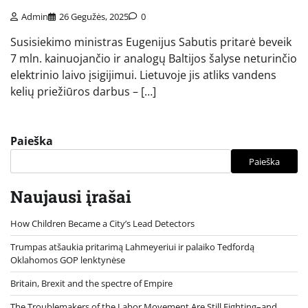
Admin
26 Gegužės, 2025
0
Susisiekimo ministras Eugenijus Sabutis pritarė beveik
7 mln. kainuojančio ir analogų Baltijos šalyse neturinčio
elektrinio laivo įsigijimui. Lietuvoje jis atliks vandens
kelių priežiūros darbus – […]
Paieška
Paieška
Naujausi įrašai
How Children Became a City’s Lead Detectors
Trumpas atšaukia pritarimą Lahmeyeriui ir palaiko Tedfordą
Oklahomos GOP lenktynėse
Britain, Brexit and the spectre of Empire
The Troublemakers of the Labor Movement Are Still Fighting–and