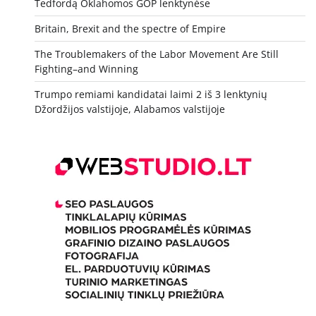
Tedfordą Oklahomos GOP lenktynėse
Britain, Brexit and the spectre of Empire
The Troublemakers of the Labor Movement Are Still
Fighting–and Winning
Trumpo remiami kandidatai laimi 2 iš 3 lenktynių
Džordžijos valstijoje, Alabamos valstijoje