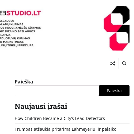
Paieška
Paieška
Naujausi įrašai
How Children Became a City’s Lead Detectors
Trumpas atšaukia pritarimą Lahmeyeriui ir palaiko