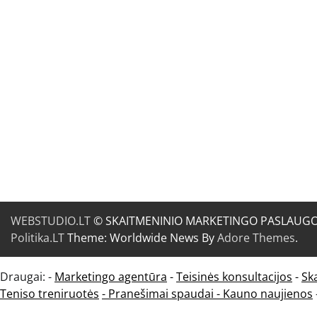
WEBSTUDIO.LT
© SKAITMENINIO MARKETINGO PASLAUGOS. SE
Politika.LT
Theme: Worldwide News By
Adore Themes
.
Draugai: -
Marketingo agentūra
-
Teisinės konsultacijos
-
Sk
Teniso treniruotės
- Pranešimai spaudai -
Kauno naujienos