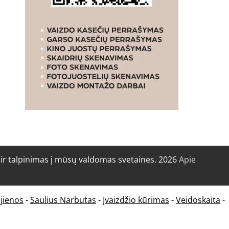
r talpinimas į mūsų valdomas svetaines. 2026
Apie
jienos
-
Saulius Narbutas
-
Įvaizdžio kūrimas
-
Veidoskaita
-