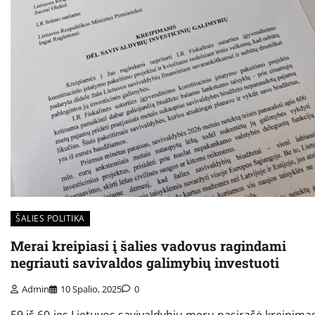
ŠALIES POLITIKA
Merai kreipiasi į šalies vadovus ragindami
negriauti savivaldos galimybių investuoti
Admin
10 Spalio, 2025
0
59 iš 60-ies Lietuvos savivaldybių merų pasirašė kreipimąs