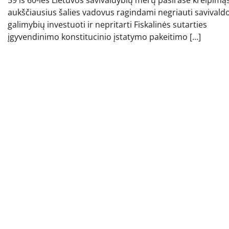
aukščiausius šalies vadovus ragindami negriauti savivald
galimybių investuoti ir nepritarti Fiskalinės sutarties
įgyvendinimo konstitucinio įstatymo pakeitimo […]