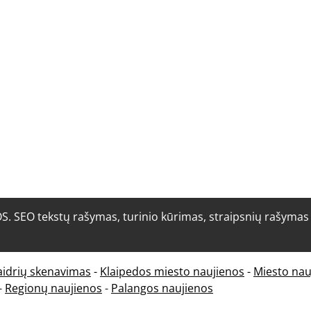
O tekstų rašymas, turinio kūrimas, straipsnių rašymas i
aidrių skenavimas
-
Klaipedos miesto naujienos
-
Miesto nau
-
Regionų naujienos
-
Palangos naujienos