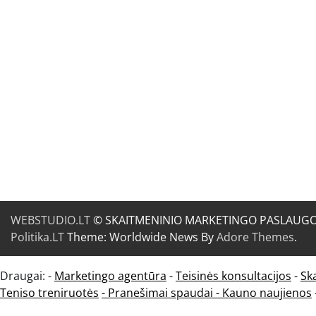
WEBSTUDIO.LT
© SKAITMENINIO MARKETINGO PASLAUGOS. SE
Politika.LT
Theme: Worldwide News By
Adore Themes
.
Draugai: -
Marketingo agentūra
-
Teisinės konsultacijos
-
Sk
Teniso treniruotės
- Pranešimai spaudai -
Kauno naujienos