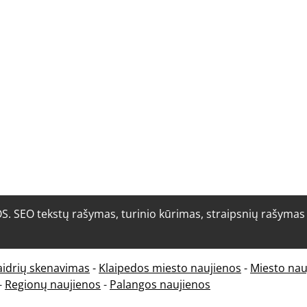
O tekstų rašymas, turinio kūrimas, straipsnių rašymas i
aidrių skenavimas
-
Klaipedos miesto naujienos
-
Miesto nau
-
Regionų naujienos
-
Palangos naujienos