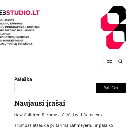
Paieška
Paieška
Naujausi įrašai
How Children Became a City’s Lead Detectors
Trumpas atšaukia pritarimą Lahmeyeriui ir palaiko