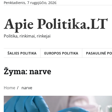
Skip
Penktadienis, 7 rugpjūčio, 2026
to
content
Apie Politika.LT
Politika, rinkimai, rinkejai
ŠALIES POLITIKA
EUROPOS POLITIKA
PASAULINĖ PO
Žyma:
narve
Home
narve