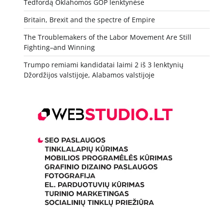
Tedfordą Oklahomos GOP lenktynėse
Britain, Brexit and the spectre of Empire
The Troublemakers of the Labor Movement Are Still
Fighting–and Winning
Trumpo remiami kandidatai laimi 2 iš 3 lenktynių
Džordžijos valstijoje, Alabamos valstijoje