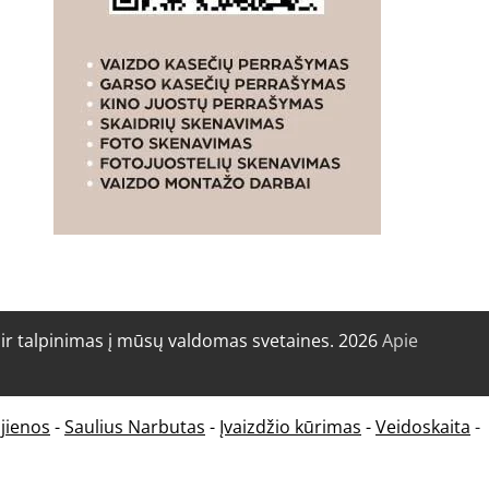
r talpinimas į mūsų valdomas svetaines. 2026
Apie
jienos
-
Saulius Narbutas
-
Įvaizdžio kūrimas
-
Veidoskaita
-