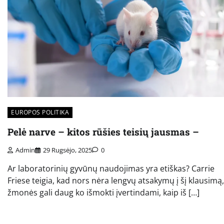
EUROPOS POLITIKA
Pelė narve – kitos rūšies teisių jausmas –
Admin
29 Rugsėjo, 2025
0
Ar laboratorinių gyvūnų naudojimas yra etiškas? Carrie
Friese teigia, kad nors nėra lengvų atsakymų į šį klausimą,
žmonės gali daug ko išmokti įvertindami, kaip iš […]