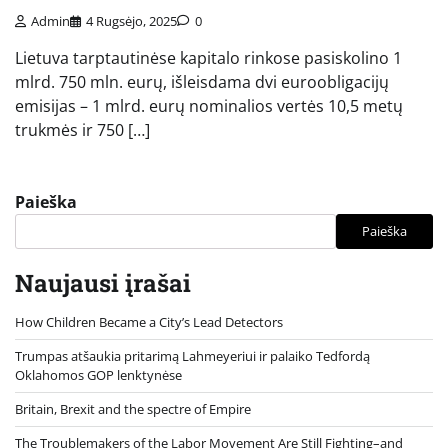
Admin
4 Rugsėjo, 2025
0
Lietuva tarptautinėse kapitalo rinkose pasiskolino 1
mlrd. 750 mln. eurų, išleisdama dvi euroobligacijų
emisijas – 1 mlrd. eurų nominalios vertės 10,5 metų
trukmės ir 750 […]
Paieška
Paieška
Naujausi įrašai
How Children Became a City’s Lead Detectors
Trumpas atšaukia pritarimą Lahmeyeriui ir palaiko Tedfordą
Oklahomos GOP lenktynėse
Britain, Brexit and the spectre of Empire
The Troublemakers of the Labor Movement Are Still Fighting–and