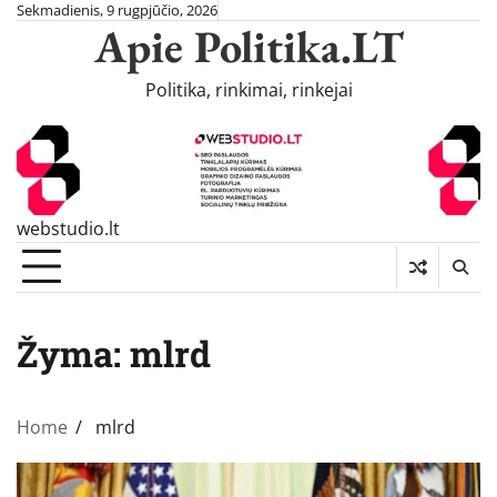
Skip
Sekmadienis, 9 rugpjūčio, 2026
Apie Politika.LT
to
content
Politika, rinkimai, rinkejai
webstudio.lt
Žyma:
mlrd
Home
mlrd