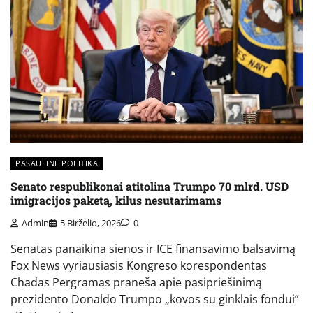
PASAULINĖ POLITIKA
Senato respublikonai atitolina Trumpo 70 mlrd. USD
imigracijos paketą, kilus nesutarimams
Admin
5 Birželio, 2026
0
Senatas panaikina sienos ir ICE finansavimo balsavimą
Fox News vyriausiasis Kongreso korespondentas
Chadas Pergramas praneša apie pasipriešinimą
prezidento Donaldo Trumpo „kovos su ginklais fondui“