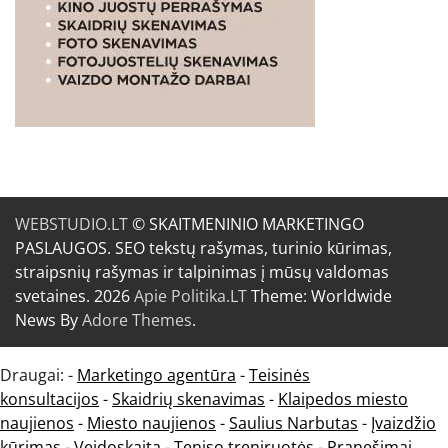
WEBSTUDIO.LT
© SKAITMENINIO MARKETINGO
PASLAUGOS. SEO tekstų rašymas, turinio kūrimas,
straipsnių rašymas ir talpinimas į mūsų valdomas
svetaines. 2026
Apie Politika.LT
Theme: Worldwide
News By
Adore Themes
.
Draugai: -
Marketingo agentūra
-
Teisinės
konsultacijos
-
Skaidrių skenavimas
-
Klaipedos miesto
naujienos
-
Miesto naujienos
-
Saulius Narbutas
-
Įvaizdžio
kūrimas
-
Veidoskaita
-
Teniso treniruotės
- Pranešimai