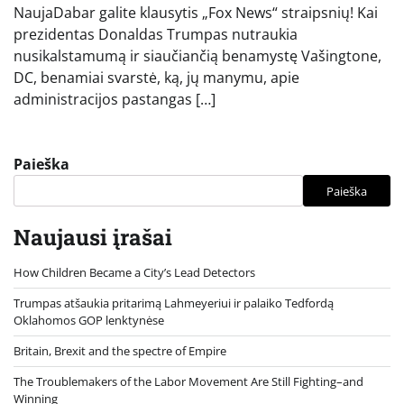
NaujaDabar galite klausytis „Fox News“ straipsnių! Kai
prezidentas Donaldas Trumpas nutraukia
nusikalstamumą ir siaučiančią benamystę Vašingtone,
DC, benamiai svarstė, ką, jų manymu, apie
administracijos pastangas […]
Paieška
Paieška
Naujausi įrašai
How Children Became a City’s Lead Detectors
Trumpas atšaukia pritarimą Lahmeyeriui ir palaiko Tedfordą
Oklahomos GOP lenktynėse
Britain, Brexit and the spectre of Empire
The Troublemakers of the Labor Movement Are Still Fighting–and
Winning