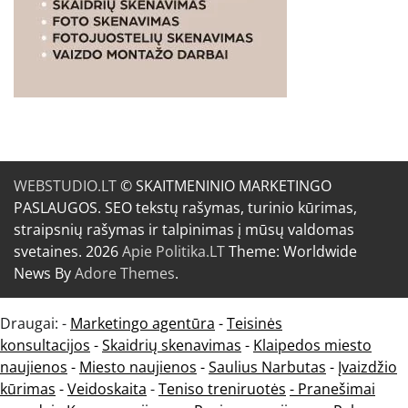
WEBSTUDIO.LT
© SKAITMENINIO MARKETINGO
PASLAUGOS. SEO tekstų rašymas, turinio kūrimas,
straipsnių rašymas ir talpinimas į mūsų valdomas
svetaines. 2026
Apie Politika.LT
Theme: Worldwide
News By
Adore Themes
.
Draugai: -
Marketingo agentūra
-
Teisinės
konsultacijos
-
Skaidrių skenavimas
-
Klaipedos miesto
naujienos
-
Miesto naujienos
-
Saulius Narbutas
-
Įvaizdžio
kūrimas
-
Veidoskaita
-
Teniso treniruotės
- Pranešimai