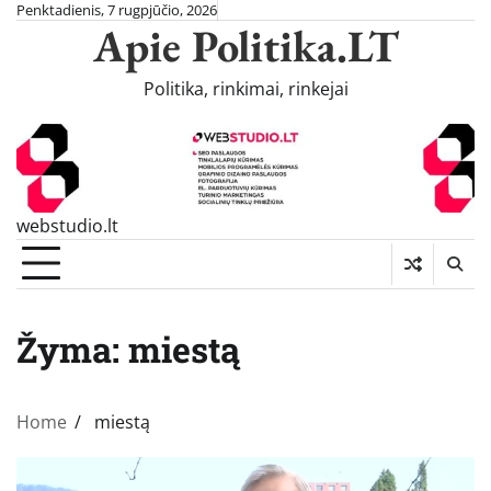
Skip
Penktadienis, 7 rugpjūčio, 2026
Apie Politika.LT
to
content
Politika, rinkimai, rinkejai
webstudio.lt
Žyma:
miestą
Home
miestą