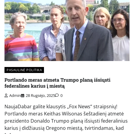
PASAULINĖ POLITIKA
Portlando meras atmeta Trumpo planą išsiųsti
federalines karius į miestą
Admin
28 Rugsėjo, 2025
0
NaujaDabar galite klausytis „Fox News“ straipsnių!
Portlando meras Keithas Wilsonas šeštadienį atmetė
prezidento Donaldo Trumpo planą išsiųsti federalinius
karius į didžiausią Oregono miestą, tvirtindamas, kad