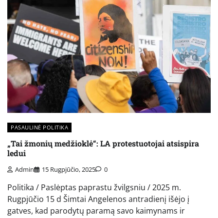
PASAULINĖ POLITIKA
„Tai žmonių medžioklė“: LA protestuotojai atsispira
ledui
Admin
15 Rugpjūčio, 2025
0
Politika / Paslėptas paprastu žvilgsniu / 2025 m.
Rugpjūčio 15 d Šimtai Angelenos antradienį išėjo į
gatves, kad parodytų paramą savo kaimynams ir