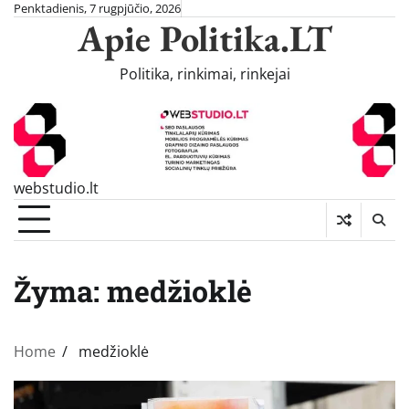
Skip
Penktadienis, 7 rugpjūčio, 2026
Apie Politika.LT
to
content
Politika, rinkimai, rinkejai
webstudio.lt
Žyma:
medžioklė
Home
medžioklė