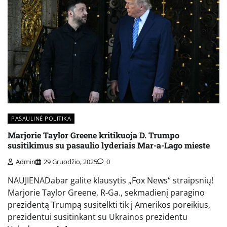
PASAULINĖ POLITIKA
Marjorie Taylor Greene kritikuoja D. Trumpo
susitikimus su pasaulio lyderiais Mar-a-Lago mieste
Admin
29 Gruodžio, 2025
0
NAUJIENADabar galite klausytis „Fox News“ straipsnių!
Marjorie Taylor Greene, R-Ga., sekmadienį paragino
prezidentą Trumpą susitelkti tik į Amerikos poreikius,
prezidentui susitinkant su Ukrainos prezidentu