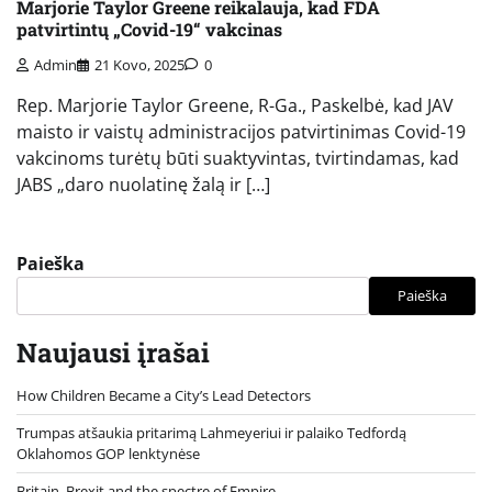
Marjorie Taylor Greene reikalauja, kad FDA
patvirtintų „Covid-19“ vakcinas
Admin
21 Kovo, 2025
0
Rep. Marjorie Taylor Greene, R-Ga., Paskelbė, kad JAV
maisto ir vaistų administracijos patvirtinimas Covid-19
vakcinoms turėtų būti suaktyvintas, tvirtindamas, kad
JABS „daro nuolatinę žalą ir […]
Paieška
Paieška
Naujausi įrašai
How Children Became a City’s Lead Detectors
Trumpas atšaukia pritarimą Lahmeyeriui ir palaiko Tedfordą
Oklahomos GOP lenktynėse
Britain, Brexit and the spectre of Empire