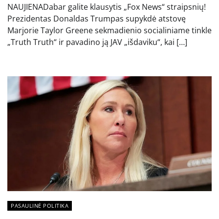
NAUJIENADabar galite klausytis „Fox News“ straipsnių!
Prezidentas Donaldas Trumpas supykdė atstovę
Marjorie Taylor Greene sekmadienio socialiniame tinkle
„Truth Truth“ ir pavadino ją JAV „išdaviku“, kai […]
PASAULINĖ POLITIKA