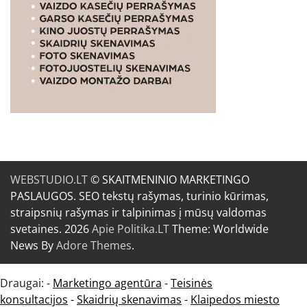
WEBSTUDIO.LT
© SKAITMENINIO MARKETINGO
PASLAUGOS. SEO tekstų rašymas, turinio kūrimas,
straipsnių rašymas ir talpinimas į mūsų valdomas
svetaines. 2026
Apie Politika.LT
Theme: Worldwide
News By
Adore Themes
.
Draugai: -
Marketingo agentūra
-
Teisinės
konsultacijos
-
Skaidrių skenavimas
-
Klaipedos miesto