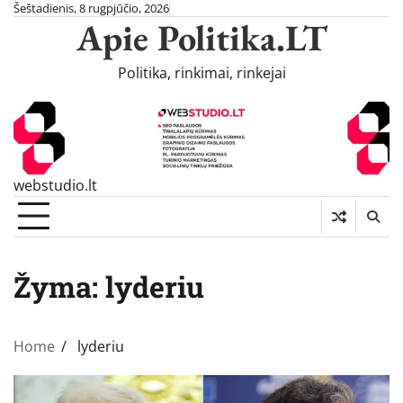
Skip
Šeštadienis, 8 rugpjūčio, 2026
Apie Politika.LT
to
content
Politika, rinkimai, rinkejai
webstudio.lt
Žyma:
lyderiu
Home
lyderiu