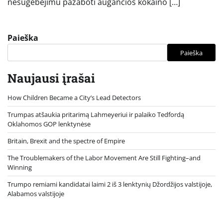
nesugebėjimu pažaboti augančios kokaino […]
Paieška
Paieška
Naujausi įrašai
How Children Became a City’s Lead Detectors
Trumpas atšaukia pritarimą Lahmeyeriui ir palaiko Tedfordą
Oklahomos GOP lenktynėse
Britain, Brexit and the spectre of Empire
The Troublemakers of the Labor Movement Are Still Fighting–and
Winning
Trumpo remiami kandidatai laimi 2 iš 3 lenktynių Džordžijos valstijoje,
Alabamos valstijoje