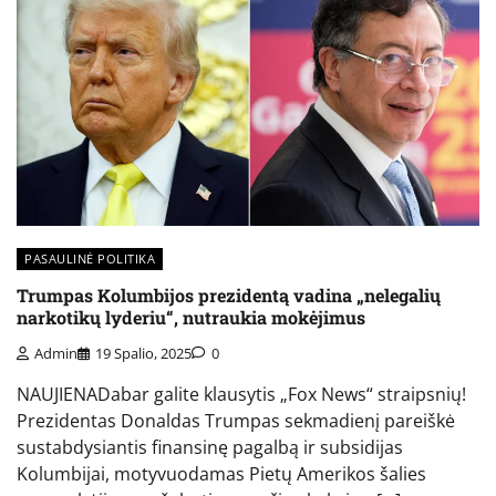
PASAULINĖ POLITIKA
Trumpas Kolumbijos prezidentą vadina „nelegalių
narkotikų lyderiu“, nutraukia mokėjimus
Admin
19 Spalio, 2025
0
NAUJIENADabar galite klausytis „Fox News“ straipsnių!
Prezidentas Donaldas Trumpas sekmadienį pareiškė
sustabdysiantis finansinę pagalbą ir subsidijas
Kolumbijai, motyvuodamas Pietų Amerikos šalies