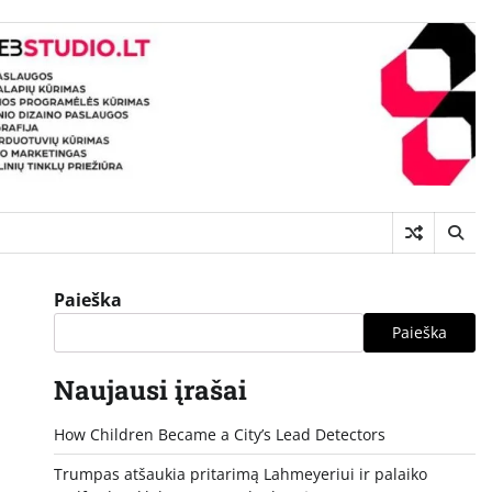
Paieška
Paieška
Naujausi įrašai
How Children Became a City’s Lead Detectors
Trumpas atšaukia pritarimą Lahmeyeriui ir palaiko