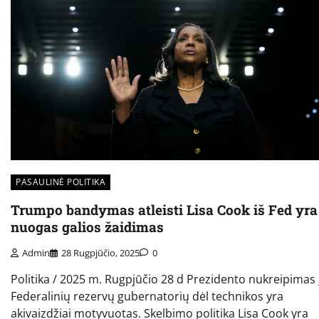
PASAULINĖ POLITIKA
Trumpo bandymas atleisti Lisa Cook iš Fed yra
nuogas galios žaidimas
Admin
28 Rugpjūčio, 2025
0
Politika / 2025 m. Rugpjūčio 28 d Prezidento nukreipimas 
Federalinių rezervų gubernatorių dėl technikos yra
akivaizdžiai motyvuotas. Skelbimo politika Lisa Cook yra