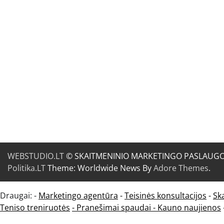
WEBSTUDIO.LT
© SKAITMENINIO MARKETINGO PASLAUGOS. SE
Politika.LT
Theme: Worldwide News By
Adore Themes
.
Draugai: -
Marketingo agentūra
-
Teisinės konsultacijos
-
Sk
Teniso treniruotės
- Pranešimai spaudai -
Kauno naujienos