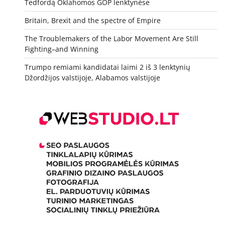
Tedfordą Oklahomos GOP lenktynėse
Britain, Brexit and the spectre of Empire
The Troublemakers of the Labor Movement Are Still
Fighting–and Winning
Trumpo remiami kandidatai laimi 2 iš 3 lenktynių
Džordžijos valstijoje, Alabamos valstijoje