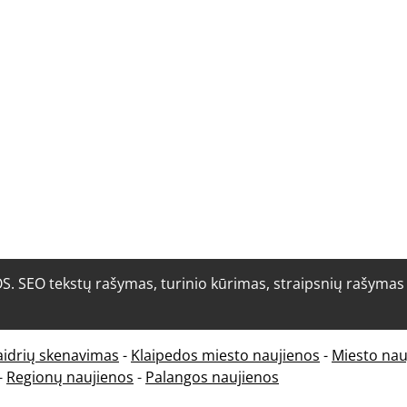
O tekstų rašymas, turinio kūrimas, straipsnių rašymas i
aidrių skenavimas
-
Klaipedos miesto naujienos
-
Miesto nau
-
Regionų naujienos
-
Palangos naujienos