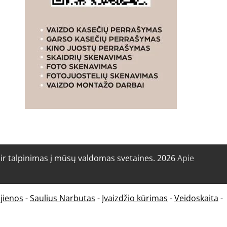
r talpinimas į mūsų valdomas svetaines. 2026
Apie
jienos
-
Saulius Narbutas
-
Įvaizdžio kūrimas
-
Veidoskaita
-