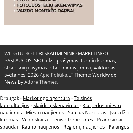
WEBSTUDIO.LT
© SKAITMENINIO MARKETINGO
PASLAUGOS. SEO tekstų rašymas, turinio kūrimas,
straipsnių rašymas ir talpinimas į mūsų valdomas
svetaines. 2026
Apie Politika.LT
Theme: Worldwide
News By
Adore Themes
.
Draugai: -
Marketingo agentūra
-
Teisinės
konsultacijos
-
Skaidrių skenavimas
-
Klaipedos miesto
naujienos
-
Miesto naujienos
-
Saulius Narbutas
-
Įvaizdžio
kūrimas
-
Veidoskaita
-
Teniso treniruotės
- Pranešimai
spaudai -
Kauno naujienos
-
Regionų naujienos
-
Palangos