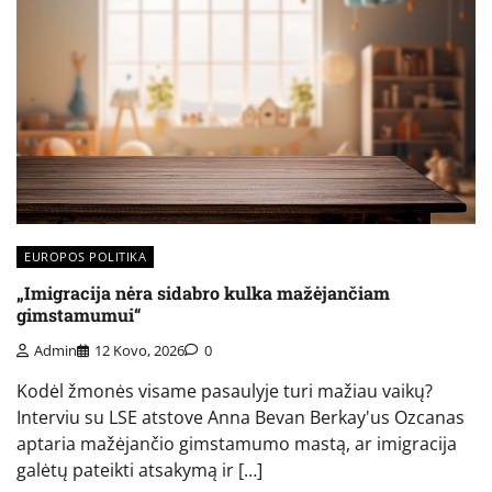
EUROPOS POLITIKA
„Imigracija nėra sidabro kulka mažėjančiam
gimstamumui“
Admin
12 Kovo, 2026
0
Kodėl žmonės visame pasaulyje turi mažiau vaikų?
Interviu su LSE atstove Anna Bevan Berkay'us Ozcanas
aptaria mažėjančio gimstamumo mastą, ar imigracija
galėtų pateikti atsakymą ir […]