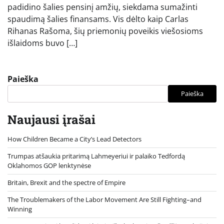
padidino šalies pensinį amžių, siekdama sumažinti
spaudimą šalies finansams. Vis dėlto kaip Carlas
Rihanas Rašoma, šių priemonių poveikis viešosioms
išlaidoms buvo […]
Paieška
Paieška
Naujausi įrašai
How Children Became a City’s Lead Detectors
Trumpas atšaukia pritarimą Lahmeyeriui ir palaiko Tedfordą
Oklahomos GOP lenktynėse
Britain, Brexit and the spectre of Empire
The Troublemakers of the Labor Movement Are Still Fighting–and
Winning