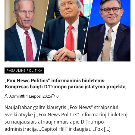
PASAULINĖ POLITIKA
„Fox News Politics“ informacinis biuletenis:
Kongresas baigti D.Trumpo parašo įstatymo projektą
Admin
1 Liepos, 2025
0
NaujaDabar galite klausytis „Fox News“ straipsnių!
Sveiki atvykę į „Fox News Politics“ informacinį biuletenį
su naujausiais atnaujinimais apie D.Trumpo
administraciją, „Capitol Hill“ ir daugiau „Fox […]