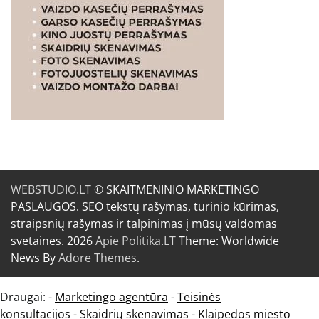
WEBSTUDIO.LT
© SKAITMENINIO MARKETINGO
PASLAUGOS. SEO tekstų rašymas, turinio kūrimas,
straipsnių rašymas ir talpinimas į mūsų valdomas
svetaines. 2026
Apie Politika.LT
Theme: Worldwide
News By
Adore Themes
.
Draugai: -
Marketingo agentūra
-
Teisinės
konsultacijos
-
Skaidrių skenavimas
-
Klaipedos miesto