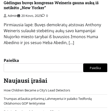
Gėdingas buvęs kongresas Weineris gauna auką iš
netikėto „New Yorker“
Admin
20 Kovo, 2025
0
Pirmiausia lapė: Buvęs demokratų atstovas Anthony
Weineris sulaukė stebėtinų aukų savo kampanijai
Niujorko miesto tarybai iš buvusios žmonos Huma
Abedino ir jos sesuo Heba Abedin, […]
Paieška
Paieška
Naujausi įrašai
How Children Became a City’s Lead Detectors
Trumpas atšaukia pritarimą Lahmeyeriui ir palaiko Tedfordą
Oklahomos GOP lenktynėse