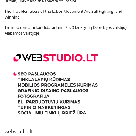
Britain, Brexit and the spectre of Empire
The Troublemakers of the Labor Movement Are Still Fighting–and
Winning
Trumpo remiami kandidatai laimi 2 iš 3 lenktynių Džordžijos valstijoje,
Alabamos valstijoje
webstudio.lt