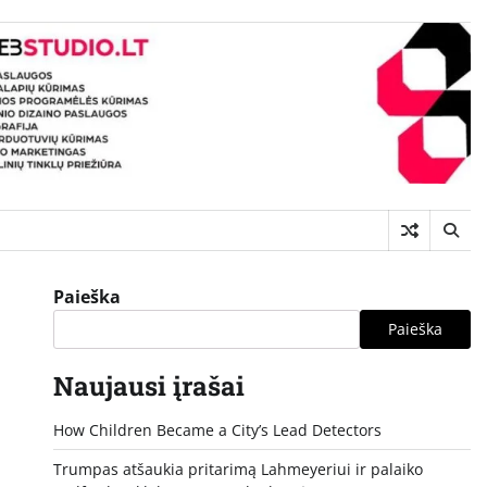
Paieška
Paieška
Naujausi įrašai
How Children Became a City’s Lead Detectors
Trumpas atšaukia pritarimą Lahmeyeriui ir palaiko