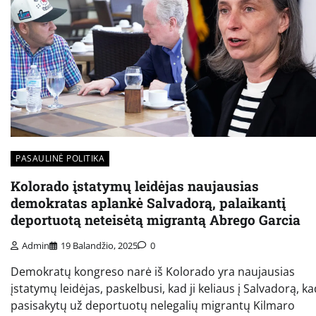
PASAULINĖ POLITIKA
Kolorado įstatymų leidėjas naujausias
demokratas aplankė Salvadorą, palaikantį
deportuotą neteisėtą migrantą Abrego Garcia
Admin
19 Balandžio, 2025
0
Demokratų kongreso narė iš Kolorado yra naujausias
įstatymų leidėjas, paskelbusi, kad ji keliaus į Salvadorą, ka
pasisakytų už deportuotų nelegalių migrantų Kilmaro