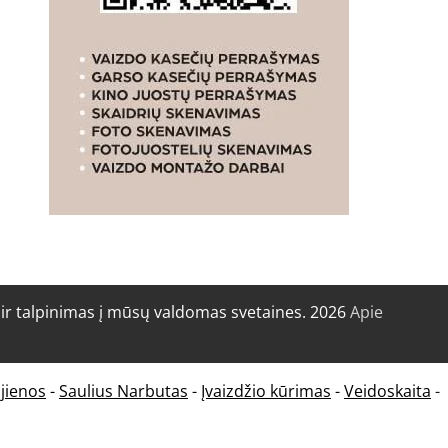
r talpinimas į mūsų valdomas svetaines. 2026
Apie
jienos
-
Saulius Narbutas
-
Įvaizdžio kūrimas
-
Veidoskaita
-