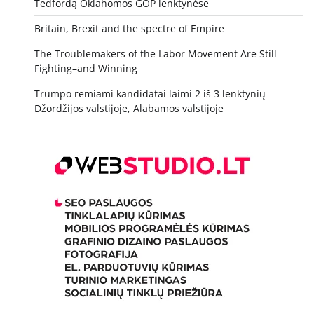
Tedfordą Oklahomos GOP lenktynėse
Britain, Brexit and the spectre of Empire
The Troublemakers of the Labor Movement Are Still
Fighting–and Winning
Trumpo remiami kandidatai laimi 2 iš 3 lenktynių
Džordžijos valstijoje, Alabamos valstijoje