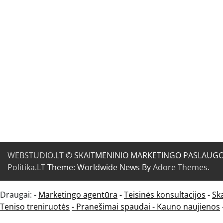
WEBSTUDIO.LT
© SKAITMENINIO MARKETINGO PASLAUGOS. SE
Politika.LT
Theme: Worldwide News By
Adore Themes
.
Draugai: -
Marketingo agentūra
-
Teisinės konsultacijos
-
Sk
Teniso treniruotės
- Pranešimai spaudai -
Kauno naujienos