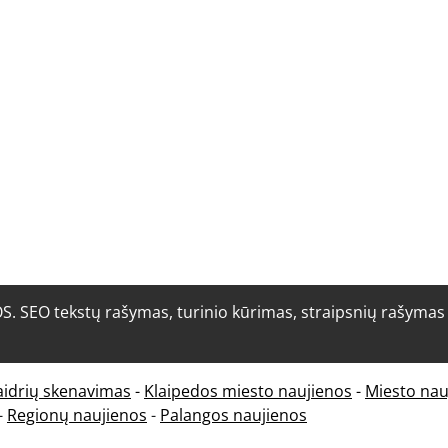
O tekstų rašymas, turinio kūrimas, straipsnių rašymas i
aidrių skenavimas
-
Klaipedos miesto naujienos
-
Miesto nau
-
Regionų naujienos
-
Palangos naujienos