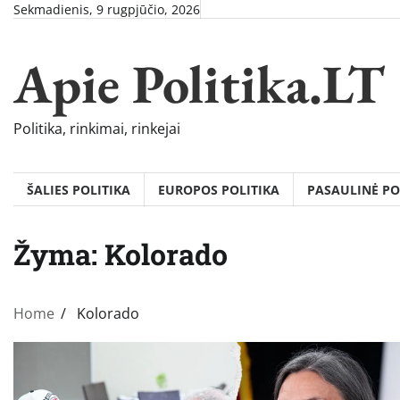
Skip
Sekmadienis, 9 rugpjūčio, 2026
to
content
Apie Politika.LT
Politika, rinkimai, rinkejai
ŠALIES POLITIKA
EUROPOS POLITIKA
PASAULINĖ PO
Žyma:
Kolorado
Home
Kolorado