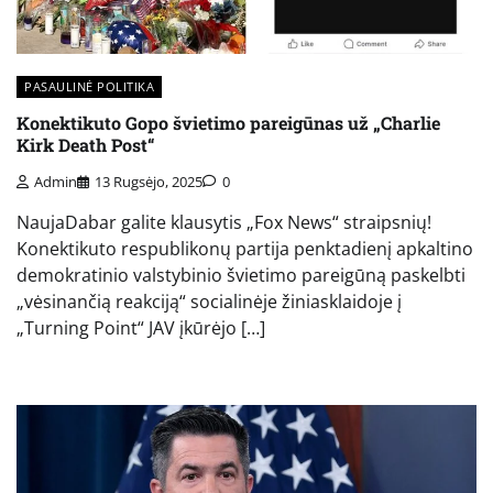
PASAULINĖ POLITIKA
Konektikuto Gopo švietimo pareigūnas už „Charlie
Kirk Death Post“
Admin
13 Rugsėjo, 2025
0
NaujaDabar galite klausytis „Fox News“ straipsnių!
Konektikuto respublikonų partija penktadienį apkaltino
demokratinio valstybinio švietimo pareigūną paskelbti
„vėsinančią reakciją“ socialinėje žiniasklaidoje į
„Turning Point“ JAV įkūrėjo […]