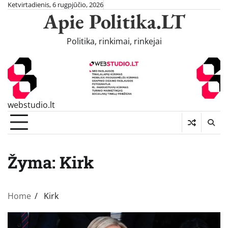
Skip
Ketvirtadienis, 6 rugpjūčio, 2026
Apie Politika.LT
to
content
Politika, rinkimai, rinkejai
webstudio.lt
Žyma:
Kirk
Home
Kirk