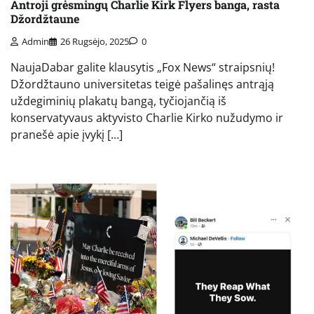
Antroji grėsmingų Charlie Kirk Flyers banga, rasta
Džordžtaune
Admin
26 Rugsėjo, 2025
0
NaujaDabar galite klausytis „Fox News“ straipsnių!
Džordžtauno universitetas teigė pašalinęs antrąją
uždegiminių plakatų bangą, tyčiojančią iš
konservatyvaus aktyvisto Charlie Kirko nužudymo ir
pranešė apie įvykį […]