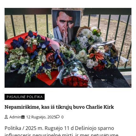
PASAULINĖ POLITIKA
Nepamirškime, kas iš tikrųjų buvo Charlie Kirk
Admin
12 Rugsėjo, 2025
0
Politika / 2025 m. Rugsėjo 11 d Dešiniojo sparno
influenceris nenusipelnė mirti, ir mes neturėtume