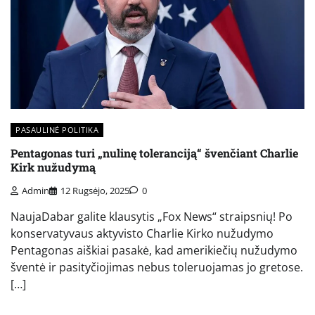
PASAULINĖ POLITIKA
Pentagonas turi „nulinę toleranciją“ švenčiant Charlie
Kirk nužudymą
Admin
12 Rugsėjo, 2025
0
NaujaDabar galite klausytis „Fox News“ straipsnių! Po
konservatyvaus aktyvisto Charlie Kirko nužudymo
Pentagonas aiškiai pasakė, kad amerikiečių nužudymo
šventė ir pasityčiojimas nebus toleruojamas jo gretose.
[…]