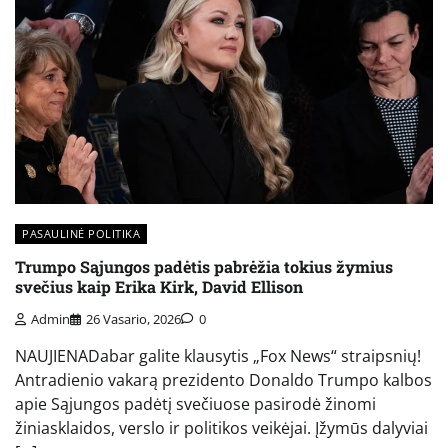
PASAULINĖ POLITIKA
Trumpo Sąjungos padėtis pabrėžia tokius žymius
svečius kaip Erika Kirk, David Ellison
Admin
26 Vasario, 2026
0
NAUJIENADabar galite klausytis „Fox News“ straipsnių!
Antradienio vakarą prezidento Donaldo Trumpo kalbos
apie Sąjungos padėtį svečiuose pasirodė žinomi
žiniasklaidos, verslo ir politikos veikėjai. Įžymūs dalyviai