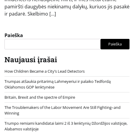
pamiršti daugybės niekinamų dalykų, kuriuos jis pasakė
ir padarė. Skelbimo […]
Paieška
Paieška
Naujausi įrašai
How Children Became a City’s Lead Detectors
Trumpas atšaukia pritarimą Lahmeyeriui ir palaiko Tedfordą
Oklahomos GOP lenktynėse
Britain, Brexit and the spectre of Empire
The Troublemakers of the Labor Movement Are Still Fighting–and
Winning
Trumpo remiami kandidatai laimi 2 iš 3 lenktynių Džordžijos valstijoje,
Alabamos valstijoje