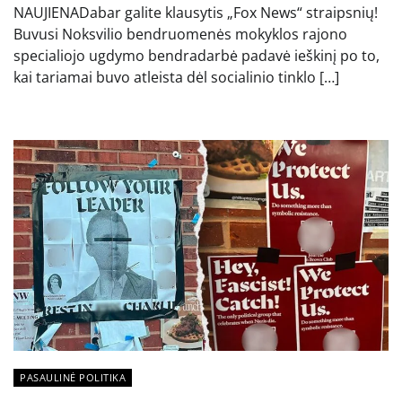
NAUJIENADabar galite klausytis „Fox News“ straipsnių!
Buvusi Noksvilio bendruomenės mokyklos rajono
specialiojo ugdymo bendradarbė padavė ieškinį po to,
kai tariamai buvo atleista dėl socialinio tinklo […]
PASAULINĖ POLITIKA