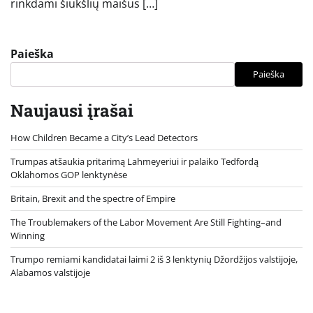
rinkdami šiukšlių maišus […]
Paieška
Paieška
Naujausi įrašai
How Children Became a City’s Lead Detectors
Trumpas atšaukia pritarimą Lahmeyeriui ir palaiko Tedfordą
Oklahomos GOP lenktynėse
Britain, Brexit and the spectre of Empire
The Troublemakers of the Labor Movement Are Still Fighting–and
Winning
Trumpo remiami kandidatai laimi 2 iš 3 lenktynių Džordžijos valstijoje,
Alabamos valstijoje