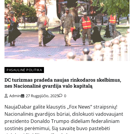
PASAULINĖ POLITIKA
DC turizmas pradeda naujas rinkodaros skelbimus,
nes Nacionalinė gvardija valo kapitalą
Admin
27 Rugpjūčio, 2025
0
NaujaDabar galite klausytis „Fox News“ straipsnių!
Nacionalinės gvardijos būriai, dislokuoti vadovaujant
prezidento Donaldo Trumpo dideliam federaliniam
sostinės perėmimui, šią savaitę buvo pastebėti