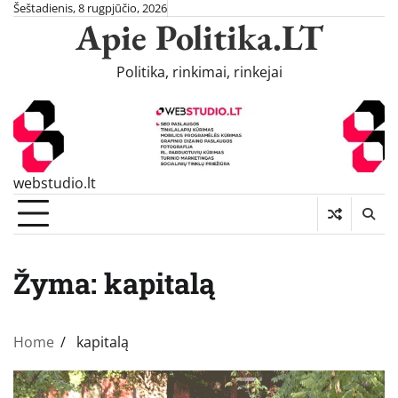
Skip
Šeštadienis, 8 rugpjūčio, 2026
Apie Politika.LT
to
content
Politika, rinkimai, rinkejai
webstudio.lt
Žyma:
kapitalą
Home
kapitalą