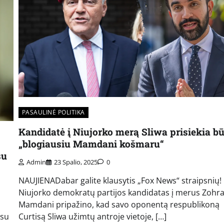
PASAULINĖ POLITIKA
Kandidatė į Niujorko merą Sliwa prisiekia bū
„blogiausiu Mamdani košmaru“
su
Admin
23 Spalio, 2025
0
NAUJIENADabar galite klausytis „Fox News“ straipsnių!
Niujorko demokratų partijos kandidatas į merus Zohr
Mamdani pripažino, kad savo oponentą respublikoną
 su
Curtisą Sliwa užimtų antroje vietoje, […]