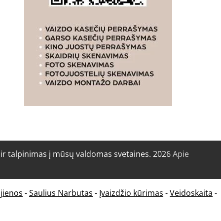
r talpinimas į mūsų valdomas svetaines. 2026
Apie
jienos
-
Saulius Narbutas
-
Įvaizdžio kūrimas
-
Veidoskaita
-