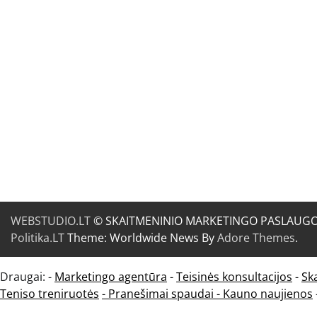
WEBSTUDIO.LT
© SKAITMENINIO MARKETINGO PASLAUGOS. SE
Politika.LT
Theme: Worldwide News By
Adore Themes
.
Draugai: -
Marketingo agentūra
-
Teisinės konsultacijos
-
Sk
Teniso treniruotės
- Pranešimai spaudai -
Kauno naujienos