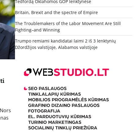
Tedfordą Oklahomos GOP lenktynėse
Britain, Brexit and the spectre of Empire
The Troublemakers of the Labor Movement Are Still
Fighting–and Winning
Trumpo remiami kandidatai laimi 2 iš 3 lenktynių
Džordžijos valstijoje, Alabamos valstijoje
ti
 Nors
anas