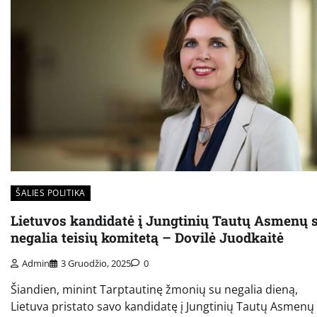
ŠALIES POLITIKA
Lietuvos kandidatė į Jungtinių Tautų Asmenų 
negalia teisių komitetą – Dovilė Juodkaitė
Admin
3 Gruodžio, 2025
0
Šiandien, minint Tarptautinę žmonių su negalia dieną,
Lietuva pristato savo kandidatę į Jungtinių Tautų Asmenų