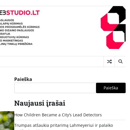
Paieška
Paieška
Naujausi įrašai
How Children Became a City’s Lead Detectors
Trumpas atšaukia pritarimą Lahmeyeriui ir palaiko