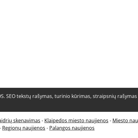
O tekstų rašymas, turinio kūrimas, straipsnių rašymas i
aidrių skenavimas
-
Klaipedos miesto naujienos
-
Miesto nau
-
Regionų naujienos
-
Palangos naujienos