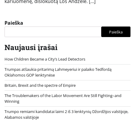
kariuomenę, dislokuotą Los Andžele. […]
Paieška
Paieška
Naujausi įrašai
How Children Became a City’s Lead Detectors
Trumpas atšaukia pritarimą Lahmeyeriui ir palaiko Tedfordą
Oklahomos GOP lenktynėse
Britain, Brexit and the spectre of Empire
The Troublemakers of the Labor Movement Are Still Fighting–and
Winning
Trumpo remiami kandidatai laimi 2 iš 3 lenktynių Džordžijos valstijoje,
Alabamos valstijoje