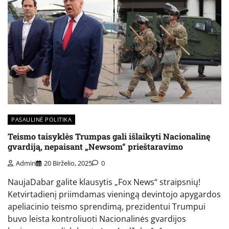
PASAULINĖ POLITIKA
Teismo taisyklės Trumpas gali išlaikyti Nacionalinę
gvardiją, nepaisant „Newsom“ prieštaravimo
Admin
20 Birželio, 2025
0
NaujaDabar galite klausytis „Fox News“ straipsnių!
Ketvirtadienį priimdamas vieningą devintojo apygardos
apeliacinio teismo sprendimą, prezidentui Trumpui
buvo leista kontroliuoti Nacionalinės gvardijos