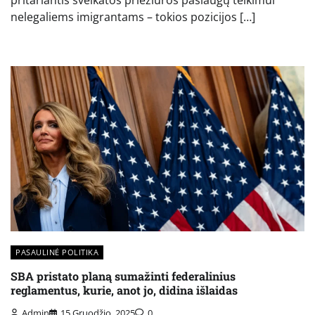
pritariantis sveikatos priežiūros paslaugų teikimui
nelegaliems imigrantams – tokios pozicijos […]
PASAULINĖ POLITIKA
SBA pristato planą sumažinti federalinius
reglamentus, kurie, anot jo, didina išlaidas
Admin
15 Gruodžio, 2025
0