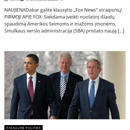
NAUJIENADabar galite klausytis „Fox News“ straipsnių!
PIRMOJI APIE FOX: Siekdama įveikti nuolatinį išlaidų
spaudimą Amerikos šeimoms ir mažoms įmonėms,
Smulkaus verslo administracija (SBA) pristato naują […]
PASAULINĖ POLITIKA