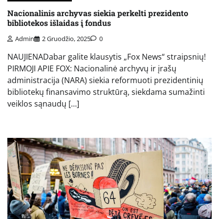
Nacionalinis archyvas siekia perkelti prezidento
bibliotekos išlaidas į fondus
Admin
2 Gruodžio, 2025
0
NAUJIENADabar galite klausytis „Fox News“ straipsnių!
PIRMOJI APIE FOX: Nacionalinė archyvų ir įrašų
administracija (NARA) siekia reformuoti prezidentinių
bibliotekų finansavimo struktūrą, siekdama sumažinti
veiklos sąnaudų […]