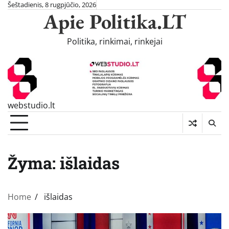
Skip
Šeštadienis, 8 rugpjūčio, 2026
Apie Politika.LT
to
content
Politika, rinkimai, rinkejai
webstudio.lt
Žyma:
išlaidas
Home
išlaidas