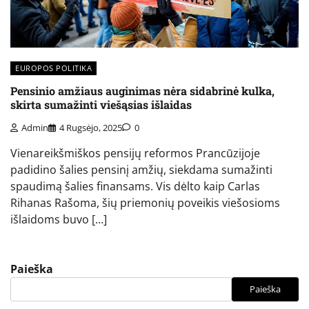
EUROPOS POLITIKA
Pensinio amžiaus auginimas nėra sidabrinė kulka,
skirta sumažinti viešąsias išlaidas
Admin
4 Rugsėjo, 2025
0
Vienareikšmiškos pensijų reformos Prancūzijoje
padidino šalies pensinį amžių, siekdama sumažinti
spaudimą šalies finansams. Vis dėlto kaip Carlas
Rihanas Rašoma, šių priemonių poveikis viešosioms
išlaidoms buvo […]
Paieška
Paieška