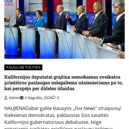
PASAULINĖ POLITIKA
Kalifornijos deputatai grąžina nemokamas sveikatos
priežiūros paslaugas nelegaliems užsieniečiams po to,
kai perspėjo per dideles išlaidas
Admin
6 Gegužės, 2026
0
NAUJIENADabar galite klausytis „Fox News“ straipsnių!
Kiekvienas demokratas, paklaustas šios savaitės
Kalifornijos gubernatoriaus debatuose, teigė