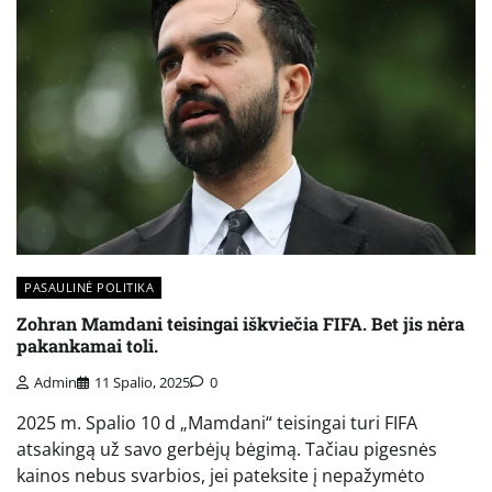
PASAULINĖ POLITIKA
Zohran Mamdani teisingai iškviečia FIFA. Bet jis nėra
pakankamai toli.
Admin
11 Spalio, 2025
0
2025 m. Spalio 10 d „Mamdani“ teisingai turi FIFA
atsakingą už savo gerbėjų bėgimą. Tačiau pigesnės
kainos nebus svarbios, jei pateksite į nepažymėto