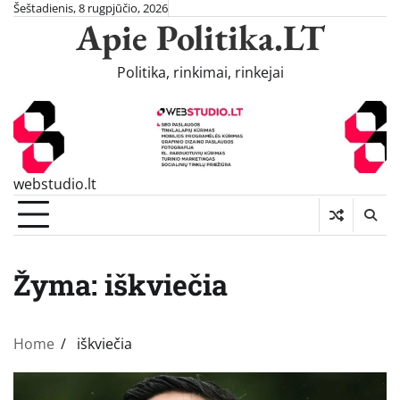
Skip
Šeštadienis, 8 rugpjūčio, 2026
Apie Politika.LT
to
content
Politika, rinkimai, rinkejai
webstudio.lt
Žyma:
iškviečia
Home
iškviečia