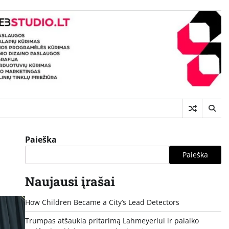
Paieška
Paieška
Naujausi įrašai
How Children Became a City’s Lead Detectors
Trumpas atšaukia pritarimą Lahmeyeriui ir palaiko