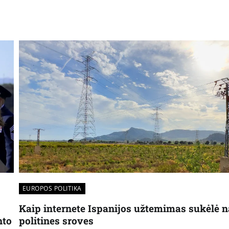
EUROPOS POLITIKA
Kaip internete Ispanijos užtemimas sukėlė 
politines sroves
nto