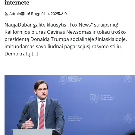
internete
Admin
16 Rugpjūčio, 2025
0
NaujaDabar galite klausytis „Fox News“ straipsnių!
Kalifornijos biuras Gavinas Newsomas ir toliau troško
prezidentą Donaldą Trumpą socialinėje žiniasklaidoje,
imituodamas savo liūdnai pagarsėjusį rašymo stilių.
Demokratų […]