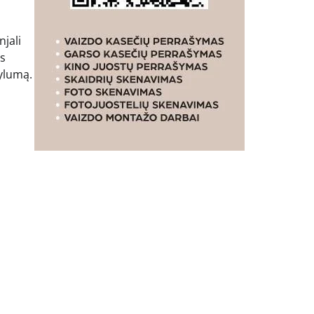
jali
os
tylumą.