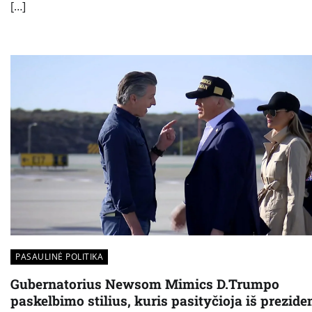
[…]
PASAULINĖ POLITIKA
Gubernatorius Newsom Mimics D.Trumpo
paskelbimo stilius, kuris pasityčioja iš prezide