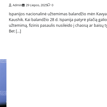
Admin
29 Liepos, 2025
0
Ispanijos nacionalinė užtemimas balandžio mėn Kavyan
Kaushik. Kai balandžio 28 d. Ispanija patyrė plačią gali
užtemimą, fizinis pasaulis nusileido į chaosą ar baisų 
Bet […]