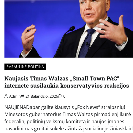
PASAULINĖ POLITIKA
Naujasis Timas Walzas „Small Town PAC“
internete susilaukia konservatyvios reakcijos
Admin
21 Balandžio, 2026
0
NAUJIENADabar galite klausytis „Fox News“ straipsnių!
Minesotos gubernatorius Timas Walzas pirmadienį įkūrė
federalinį politinių veiksmų komitetą ir naujos įmonės
pavadinimas greitai sukėlė ažiotažą socialinėje žiniasklaid