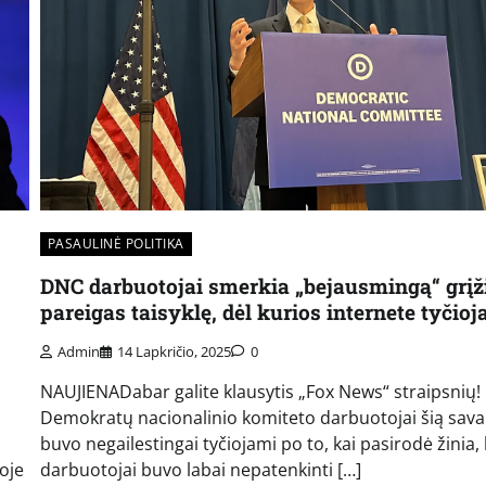
PASAULINĖ POLITIKA
DNC darbuotojai smerkia „bejausmingą“ grįž
pareigas taisyklę, dėl kurios internete tyčio
Admin
14 Lapkričio, 2025
0
NAUJIENADabar galite klausytis „Fox News“ straipsnių!
Demokratų nacionalinio komiteto darbuotojai šią sava
buvo negailestingai tyčiojami po to, kai pasirodė žinia,
oje
darbuotojai buvo labai nepatenkinti […]