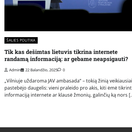
ŠALIES POLITIKA
Tik kas dešimtas lietuvis tikrina internete
randamą informaciją: ar gebame neapsigauti?
Admin
22 Balandžio, 2025
0
„Vilniuje uždaroma JAV ambasada“ – tokią žinią veikiausia
pastebėjo daugelis: vieni praleido pro akis, kiti ėmė tikrint
informaciją internete ar klausė žmonių, galinčių ką nors [