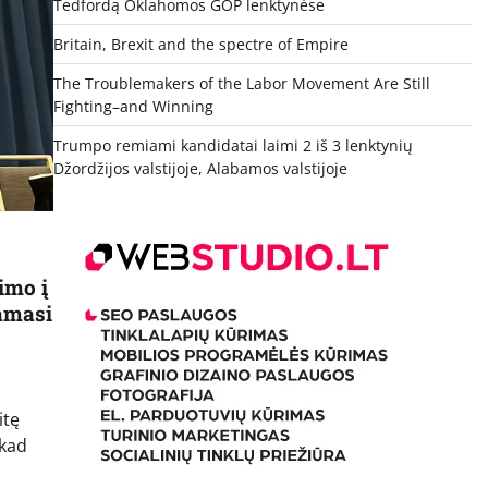
Tedfordą Oklahomos GOP lenktynėse
Britain, Brexit and the spectre of Empire
The Troublemakers of the Labor Movement Are Still
Fighting–and Winning
Trumpo remiami kandidatai laimi 2 iš 3 lenktynių
Džordžijos valstijoje, Alabamos valstijoje
imo į
jamasi
itę
 kad