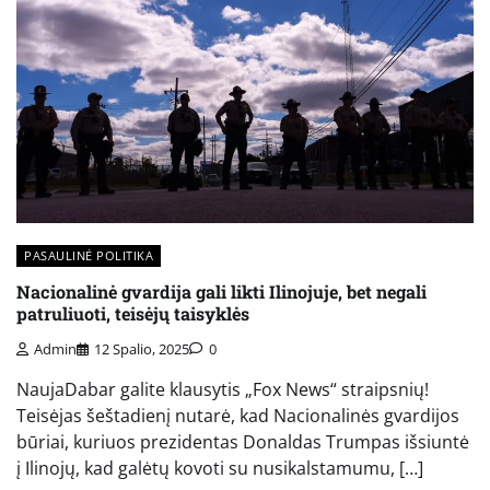
PASAULINĖ POLITIKA
Nacionalinė gvardija gali likti Ilinojuje, bet negali
patruliuoti, teisėjų taisyklės
Admin
12 Spalio, 2025
0
NaujaDabar galite klausytis „Fox News“ straipsnių!
Teisėjas šeštadienį nutarė, kad Nacionalinės gvardijos
būriai, kuriuos prezidentas Donaldas Trumpas išsiuntė
į Ilinojų, kad galėtų kovoti su nusikalstamumu, […]