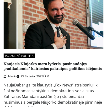
PASAULINĖ POLITIKA
Naujasis Niujorko mero lyderis, pasinaudojęs
„radikaliomis“ kairiosios pakraipos politikos idėjomis
Admin
25 Birželio, 2025
0
NaujaDabar galite klausytis „Fox News“ straipsnių! Iki
šiol nežinomas santykinis demokratinis socialistas
Zohranas Mamdani pastūmėjo į stulbinančią
nusiminusią pergalę Niujorko demokratinėje pirminėje