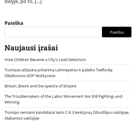
dalyje, po to, […]
Paieška
Paieška
Naujausi įrašai
How Children Became a City’s Lead Detectors
Trumpas atšaukia pritarimą Lahmeyeriui ir palaiko Tedfordą
Oklahomos GOP lenktynėse
Britain, Brexit and the spectre of Empire
The Troublemakers of the Labor Movement Are Still Fighting–and
Winning
Trumpo remiami kandidatai laimi 2 iš 3 lenktynių Džordžijos valstijoje,
Alabamos valstijoje