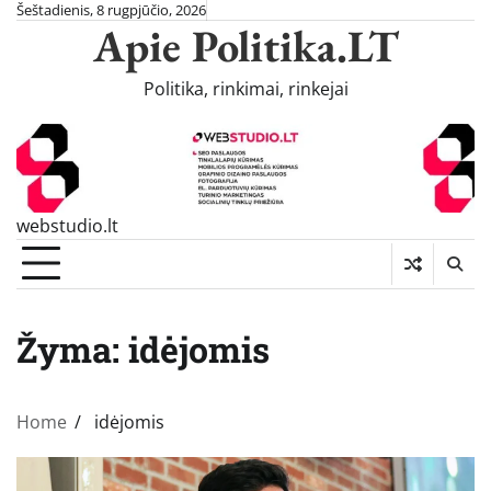
Skip
Šeštadienis, 8 rugpjūčio, 2026
Apie Politika.LT
to
content
Politika, rinkimai, rinkejai
webstudio.lt
Žyma:
idėjomis
Home
idėjomis