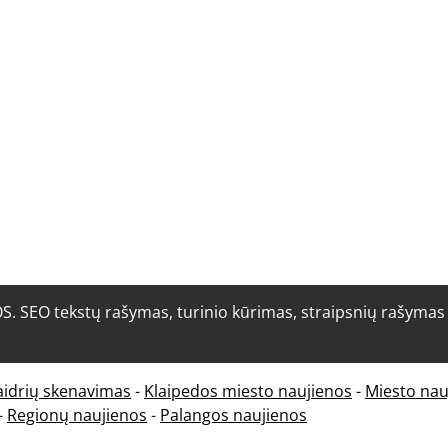
O tekstų rašymas, turinio kūrimas, straipsnių rašymas i
aidrių skenavimas
-
Klaipedos miesto naujienos
-
Miesto nau
-
Regionų naujienos
-
Palangos naujienos