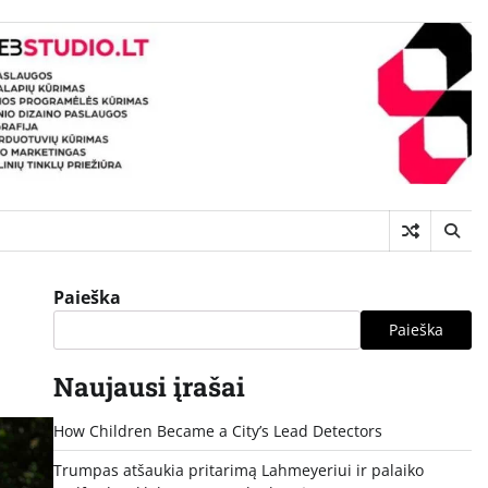
Paieška
Paieška
Naujausi įrašai
How Children Became a City’s Lead Detectors
Trumpas atšaukia pritarimą Lahmeyeriui ir palaiko