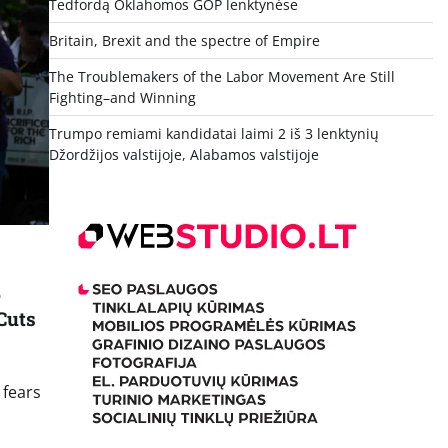
Tedfordą Oklahomos GOP lenktynėse
Britain, Brexit and the spectre of Empire
The Troublemakers of the Labor Movement Are Still
Fighting–and Winning
Trumpo remiami kandidatai laimi 2 iš 3 lenktynių
Džordžijos valstijoje, Alabamos valstijoje
e
Cuts
 fears