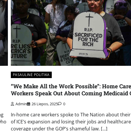
PASAULINĖ POLITIKA
“We Make All the Work Possible”: Home Car
Workers Speak Out About Coming Medicaid 
Admin
26 Liepos, 2025
0
ng
In-home care workers spoke to The Nation about their
who
of ICE’s expansion and losing their jobs and healthcare
coverage under the GOP’s shameful law. […]