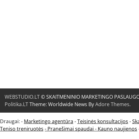
WEBSTUDIO.LT
© SKAITMENINIO MARKETINGO PASLAUGOS. SE
Politika.LT
Theme: Worldwide News By
Adore Themes
.
Draugai: -
Marketingo agentūra
-
Teisinės konsultacijos
-
Sk
Teniso treniruotės
- Pranešimai spaudai -
Kauno naujienos