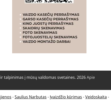
r talpinimas į mūsų valdomas svetaines. 2026
Apie
jienos
-
Saulius Narbutas
-
Įvaizdžio kūrimas
-
Veidoskaita
-