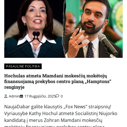
PASAULINĖ POLITIKA
Hochulas atmeta Mamdani mokesčių mokėtojų
finansuojamą prekybos centro planą „Hamptons“
renginyje
Admin
17 Rugpjūčio, 2025
0
NaujaDabar galite klausytis „Fox News“ straipsnių!
Vyriausybė Kathy Hochul atmetė Socialistinį Niujorko
kandidatą į merus Zohran Mamdani mokesčių