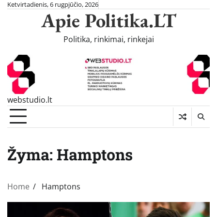
Skip
Ketvirtadienis, 6 rugpjūčio, 2026
Apie Politika.LT
to
content
Politika, rinkimai, rinkejai
webstudio.lt
Žyma:
Hamptons
Home
Hamptons