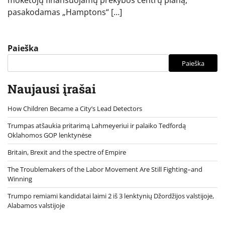
mokėtojų finansuojamų prekybos centrų planą,
pasakodamas „Hamptons“ […]
Paieška
Paieška
Naujausi įrašai
How Children Became a City’s Lead Detectors
Trumpas atšaukia pritarimą Lahmeyeriui ir palaiko Tedfordą
Oklahomos GOP lenktynėse
Britain, Brexit and the spectre of Empire
The Troublemakers of the Labor Movement Are Still Fighting–and
Winning
Trumpo remiami kandidatai laimi 2 iš 3 lenktynių Džordžijos valstijoje,
Alabamos valstijoje